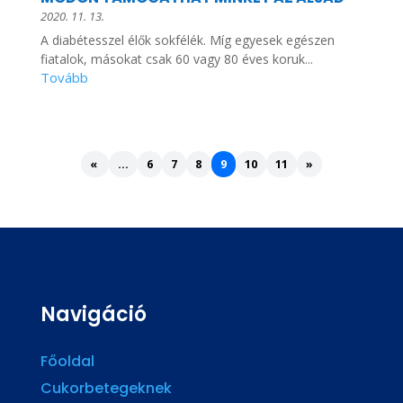
2020. 11. 13.
A diabétesszel élők sokfélék. Míg egyesek egészen
fiatalok, másokat csak 60 vagy 80 éves koruk...
«
...
6
7
8
9
10
11
»
Navigáció
Főoldal
Cukorbetegeknek