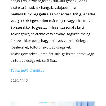
hangsúllyal a zöldségeken (300-400 g/nap). Bár ez
elsőre talán soknak hangzik, valójában,
ha
beillesztünk reggelire és vacsorára 100 g, ebédre
200 g zöldséget
, akkor már meg is vagyunk. Hideg
étkezésekkor fogyasszunk friss, szezonális kerti
zöldségeket, salátákat vagy savanyúságokat, meleg
étkezésekkor pedig hagyományos vagy különleges
főzelékeket, töltött, rakott zöldségeket,
zöldségleveseket, köretként sült, grillezett, párolt vagy
pirított zöldségeket, salátákat.
Bodon Judit, dietetikus
2020.11.10.