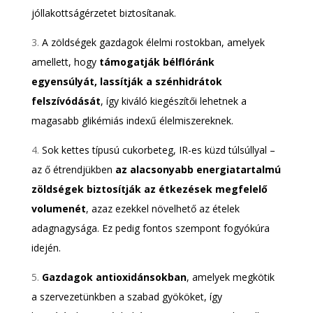
jóllakottságérzetet biztosítanak.
3.
A zöldségek gazdagok élelmi rostokban, amelyek
amellett, hogy
támogatják bélflóránk
egyensúlyát, lassítják a szénhidrátok
felszívódását
, így kiváló kiegészítői lehetnek a
magasabb glikémiás indexű élelmiszereknek.
4.
Sok kettes típusú cukorbeteg, IR-es küzd túlsúllyal –
az ő étrendjükben
az alacsonyabb energiatartalmú
zöldségek biztosítják az étkezések megfelelő
volumenét
, azaz ezekkel növelhető az ételek
adagnagysága. Ez pedig fontos szempont fogyókúra
idején.
5.
Gazdagok antioxidánsokban
, amelyek megkötik
a szervezetünkben a szabad gyököket, így