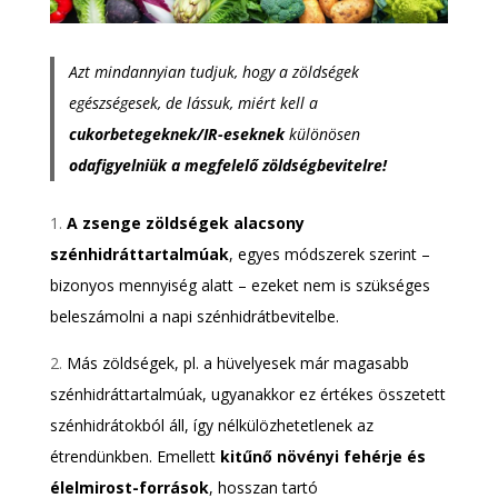
Azt mindannyian tudjuk, hogy a zöldségek
egészségesek, de lássuk, miért kell a
cukorbetegeknek/IR-eseknek
különösen
odafigyelniük a megfelelő zöldségbevitelre!
1.
A zsenge zöldségek alacsony
szénhidráttartalmúak
, egyes módszerek szerint –
bizonyos mennyiség alatt – ezeket nem is szükséges
beleszámolni a napi szénhidrátbevitelbe.
2.
Más zöldségek, pl. a hüvelyesek már magasabb
szénhidráttartalmúak, ugyanakkor ez értékes összetett
szénhidrátokból áll, így nélkülözhetetlenek az
étrendünkben. Emellett
kitűnő növényi fehérje és
élelmirost-források
, hosszan tartó