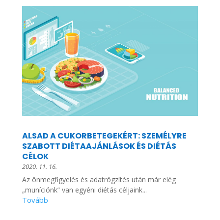
ALSAD A CUKORBETEGEKÉRT: SZEMÉLYRE
SZABOTT DIÉTAAJÁNLÁSOK ÉS DIÉTÁS
CÉLOK
2020. 11. 16.
Az önmegfigyelés és adatrögzítés után már elég
„muníciónk” van egyéni diétás céljaink...