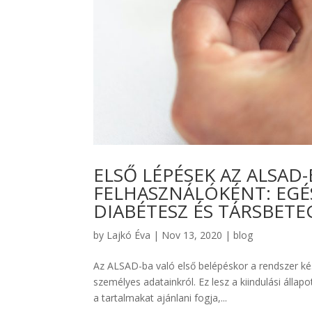
ELSŐ LÉPÉSEK AZ ALSAD
FELHASZNÁLÓKÉNT: EGÉ
DIABÉTESZ ÉS TÁRSBETE
by
Lajkó Éva
|
Nov 13, 2020
|
blog
Az ALSAD-ba való első belépéskor a rendszer kész
személyes adatainkról. Ez lesz a kiindulási álla
a tartalmakat ajánlani fogja,...