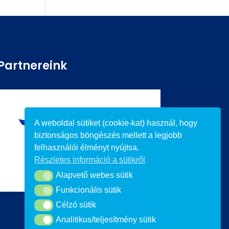
Partnereink
A weboldal sütiket (cookie-kat) használ, hogy
biztonságos böngészés mellett a legjobb
felhasználói élményt nyújtsa.
Részletes információ a sütikről
Alapvető webes sütik
Alapvető webes sütik
Funkcionális sütik
Funkcionális sütik
Célzó sütik
Célzó sütik
Analitikus/teljesítmény sütik
Analitikus/teljesítmény sütik