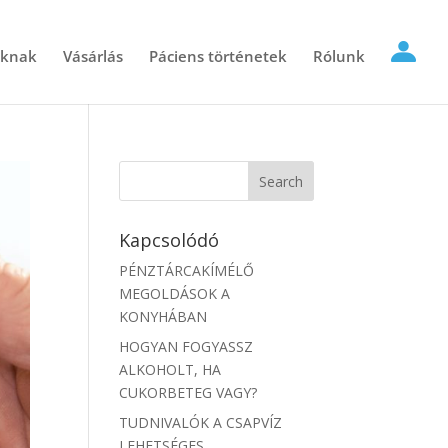
óknak
Vásárlás
Páciens történetek
Rólunk
Kapcsolódó
PÉNZTÁRCAKÍMÉLŐ
MEGOLDÁSOK A
KONYHÁBAN
HOGYAN FOGYASSZ
ALKOHOLT, HA
CUKORBETEG VAGY?
TUDNIVALÓK A CSAPVÍZ
LEHETSÉGES