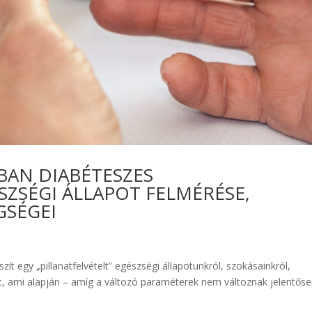
-BAN DIABÉTESZES
SZSÉGI ÁLLAPOT FELMÉRÉSE,
GSÉGEI
ít egy „pillanatfelvételt” egészségi állapotunkról, szokásainkról,
pot, ami alapján – amíg a változó paraméterek nem változnak jelentőse