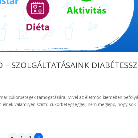
 – SZOLGÁLTATÁSAINK DIABÉTESSZ
 már cukorbetegek támogatására. Mivel az életmód kiemelten befolyá
en élnek valamilyen szintű cukorbetegséggel, nem meglepő, hogy sok
«
1
2
3