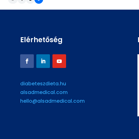
Elérhetőség
diabeteszdieta.hu
alsadmedical.com
hello@alsadmedical.com