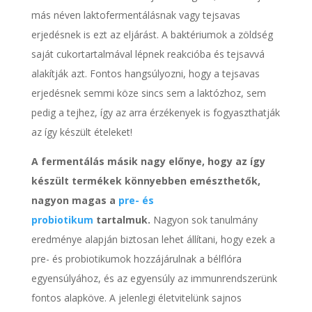
más néven laktofermentálásnak vagy tejsavas
erjedésnek is ezt az eljárást. A baktériumok a zöldség
saját cukortartalmával lépnek reakcióba és tejsavvá
alakítják azt. Fontos hangsúlyozni, hogy a tejsavas
erjedésnek semmi köze sincs sem a laktózhoz, sem
pedig a tejhez, így az arra érzékenyek is fogyaszthatják
az így készült ételeket!
A fermentálás másik nagy előnye, hogy az így
készült termékek könnyebben emészthetők,
nagyon magas a
pre- és
probiotikum
tartalmuk.
Nagyon sok tanulmány
eredménye alapján biztosan lehet állítani, hogy ezek a
pre- és probiotikumok hozzájárulnak a bélflóra
egyensúlyához, és az egyensúly az immunrendszerünk
fontos alapköve. A jelenlegi életvitelünk sajnos