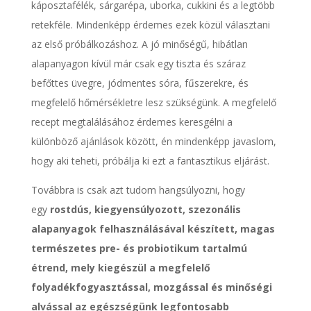
káposztafélék, sárgarépa, uborka, cukkini és a legtöbb
retekféle. Mindenképp érdemes ezek közül választani
az első próbálkozáshoz. A jó minőségű, hibátlan
alapanyagon kívül már csak egy tiszta és száraz
befőttes üvegre, jódmentes sóra, fűszerekre, és
megfelelő hőmérsékletre lesz szükségünk. A megfelelő
recept megtalálásához érdemes keresgélni a
különböző ajánlások között, én mindenképp javaslom,
hogy aki teheti, próbálja ki ezt a fantasztikus eljárást.
Továbbra is csak azt tudom hangsúlyozni, hogy
egy
rostdús, kiegyensúlyozott, szezonális
alapanyagok felhasználásával készített, magas
természetes pre- és probiotikum tartalmú
étrend, mely kiegészül a megfelelő
folyadékfogyasztással, mozgással és minőségi
alvással az egészségünk legfontosabb