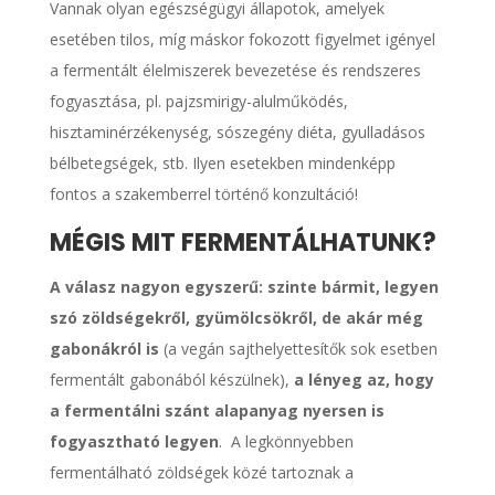
Vannak olyan egészségügyi állapotok, amelyek
esetében tilos, míg máskor fokozott figyelmet igényel
a fermentált élelmiszerek bevezetése és rendszeres
fogyasztása, pl. pajzsmirigy-alulműködés,
hisztaminérzékenység, sószegény diéta, gyulladásos
bélbetegségek, stb. Ilyen esetekben mindenképp
fontos a szakemberrel történő konzultáció!
MÉGIS MIT FERMENTÁLHATUNK?
A válasz nagyon egyszerű: szinte bármit, legyen
szó zöldségekről, gyümölcsökről, de akár még
gabonákról is
(a vegán sajthelyettesítők sok esetben
fermentált gabonából készülnek),
a lényeg az, hogy
a fermentálni szánt alapanyag nyersen is
fogyasztható legyen
. A legkönnyebben
fermentálható zöldségek közé tartoznak a