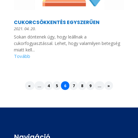
CUKORCSÖKKENTÉS EGYSZERŰEN
2021. 04. 20.
Sokan döntenek úgy, hogy leállnak a
cukorfogyasztással. Lehet, hogy valamilyen betegség
miatt kell...
«
...
4
5
6
7
8
9
...
»
Navigáció