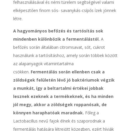
felhasználásával és némi türelem segítségével valami
elképesztően finom sós- savanykás-csípős ízek jönnek
létre.
A hagyományos befőzés és tartósítás sok
mindenben különbözik a fermentálástól.
A
befőzés során általában citromsavat, sót, cukrot
használunk a tartósításhoz, amely során többek között
az alapanyagok vitamintartalma
csökken.
Fermentálás során ellenben csak a
zöldségek felületén lévő jó baktériumok végzik
a munkát, így a beltartalmi értékei jobbak
lesznek ezeknek a termékeknek, és ha minden
jól megy, akkor a zöldségek roppanósak, de
könnyen haraphatóak maradnak.
Főleg a
Lactobacillus nevű fajok élnek és szaporodnak a
fermentálás hatására létrejött közegben, ezért hívják