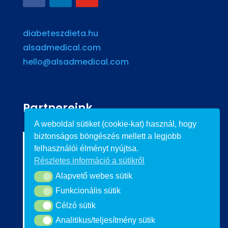
diabeteszdieta.hu
alsadmedical.com
hello@alsadmedical.com
Partnereink
A weboldal sütiket (cookie-kat) használ, hogy
biztonságos böngészés mellett a legjobb
felhasználói élményt nyújtsa.
Részletes információ a sütikről
Alapvető webes sütik
Alapvető webes sütik
Funkcionális sütik
Funkcionális sütik
Célzó sütik
Célzó sütik
Analitikus/teljesítmény sütik
Analitikus/teljesítmény sütik