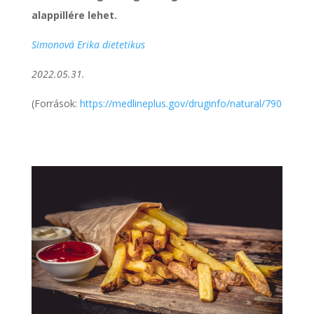
alappillére lehet.
Simonová Erika dietetikus
2022.05.31.
(Források:
https://medlineplus.gov/druginfo/natural/790.html
;
h