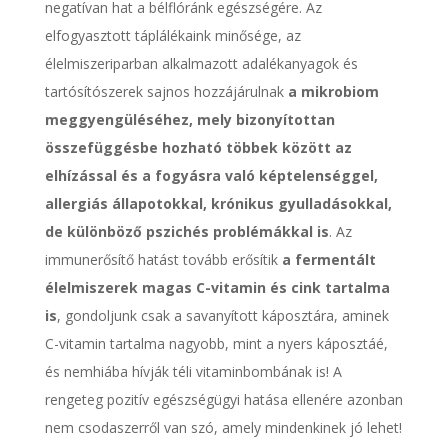
negatívan hat a bélflóránk egészségére. Az
elfogyasztott táplálékaink minősége, az
élelmiszeriparban alkalmazott adalékanyagok és
tartósítószerek sajnos hozzájárulnak
a mikrobiom
meggyengüléséhez, mely bizonyítottan
összefüggésbe hozható többek között az
elhízással és a fogyásra való képtelenséggel,
allergiás állapotokkal, krónikus gyulladásokkal,
de különböző pszichés problémákkal is
. Az
immunerősítő hatást tovább erősítik
a fermentált
élelmiszerek magas C-vitamin és cink tartalma
is
, gondoljunk csak a savanyított káposztára, aminek
C-vitamin tartalma nagyobb, mint a nyers káposztáé,
és nemhiába hívják téli vitaminbombának is! A
rengeteg pozitív egészségügyi hatása ellenére azonban
nem csodaszerről van szó, amely mindenkinek jó lehet!