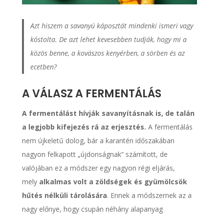
Azt hiszem a savanyú káposztát mindenki ismeri vagy
kóstolta. De azt lehet kevesebben tudják, hogy mi a
közös benne, a kovászos kenyérben, a sörben és az
ecetben?
A VÁLASZ A FERMENTÁLÁS
A fermentálást hívják savanyításnak is, de talán
a legjobb kifejezés rá az erjesztés.
A fermentálás
nem újkeletű dolog, bár a karantén időszakában
nagyon felkapott „újdonságnak” számított, de
valójában ez a módszer egy nagyon régi eljárás,
mely
alkalmas volt a zöldségek és gyümölcsök
hűtés nélküli tárolására
. Ennek a módszernek az a
nagy előnye, hogy csupán néhány alapanyag