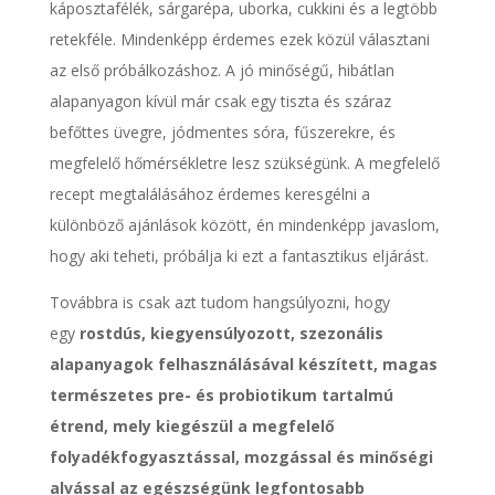
káposztafélék, sárgarépa, uborka, cukkini és a legtöbb
retekféle. Mindenképp érdemes ezek közül választani
az első próbálkozáshoz. A jó minőségű, hibátlan
alapanyagon kívül már csak egy tiszta és száraz
befőttes üvegre, jódmentes sóra, fűszerekre, és
megfelelő hőmérsékletre lesz szükségünk. A megfelelő
recept megtalálásához érdemes keresgélni a
különböző ajánlások között, én mindenképp javaslom,
hogy aki teheti, próbálja ki ezt a fantasztikus eljárást.
Továbbra is csak azt tudom hangsúlyozni, hogy
egy
rostdús, kiegyensúlyozott, szezonális
alapanyagok felhasználásával készített, magas
természetes pre- és probiotikum tartalmú
étrend, mely kiegészül a megfelelő
folyadékfogyasztással, mozgással és minőségi
alvással az egészségünk legfontosabb