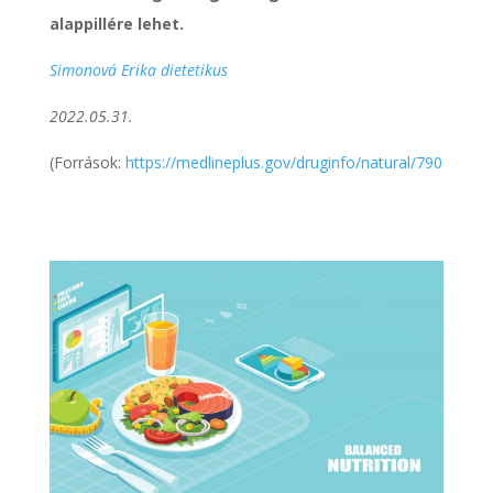
alappillére lehet.
Simonová Erika dietetikus
2022.05.31.
(Források:
https://medlineplus.gov/druginfo/natural/790.html
;
h