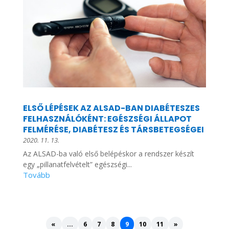
ELSŐ LÉPÉSEK AZ ALSAD-BAN DIABÉTESZES
FELHASZNÁLÓKÉNT: EGÉSZSÉGI ÁLLAPOT
FELMÉRÉSE, DIABÉTESZ ÉS TÁRSBETEGSÉGEI
2020. 11. 13.
Az ALSAD-ba való első belépéskor a rendszer készít
egy „pillanatfelvételt” egészségi...
«
...
6
7
8
9
10
11
»