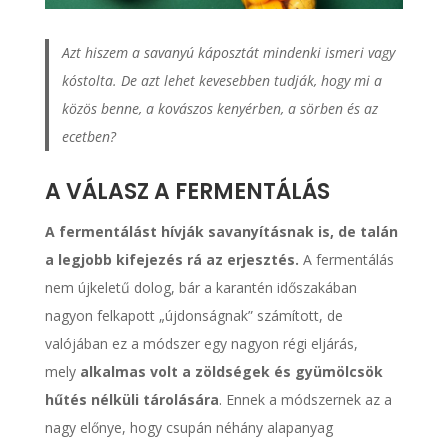
Azt hiszem a savanyú káposztát mindenki ismeri vagy
kóstolta. De azt lehet kevesebben tudják, hogy mi a
közös benne, a kovászos kenyérben, a sörben és az
ecetben?
A VÁLASZ A FERMENTÁLÁS
A fermentálást hívják savanyításnak is, de talán
a legjobb kifejezés rá az erjesztés.
A fermentálás
nem újkeletű dolog, bár a karantén időszakában
nagyon felkapott „újdonságnak” számított, de
valójában ez a módszer egy nagyon régi eljárás,
mely
alkalmas volt a zöldségek és gyümölcsök
hűtés nélküli tárolására
. Ennek a módszernek az a
nagy előnye, hogy csupán néhány alapanyag