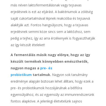
más néven laktofermentálásnak vagy tejsavas
erjedésnek is ezt az eljárást. A baktériumok a zöldség
saját cukortartalmával lépnek reakcióba és tejsavvá
alakítják azt. Fontos hangsúlyozni, hogy a tejsavas
erjedésnek semmi köze sincs sem a laktózhoz, sem
pedig a tejhez, így az arra érzékenyek is fogyaszthatják
az így készült ételeket!
A fermentálás másik nagy előnye, hogy az így
készült termékek könnyebben emészthetők,
nagyon magas a
pre- és
probiotikum
tartalmuk.
Nagyon sok tanulmány
eredménye alapján biztosan lehet állítani, hogy ezek a
pre- és probiotikumok hozzájárulnak a bélflóra
egyensúlyához, és az egyensúly az immunrendszerünk
fontos alapköve. A jelenlegi életvitelünk sajnos