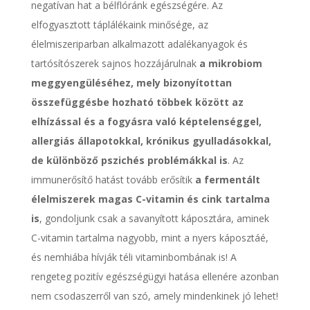
negatívan hat a bélflóránk egészségére. Az
elfogyasztott táplálékaink minősége, az
élelmiszeriparban alkalmazott adalékanyagok és
tartósítószerek sajnos hozzájárulnak
a mikrobiom
meggyengüléséhez, mely bizonyítottan
összefüggésbe hozható többek között az
elhízással és a fogyásra való képtelenséggel,
allergiás állapotokkal, krónikus gyulladásokkal,
de különböző pszichés problémákkal is
. Az
immunerősítő hatást tovább erősítik
a fermentált
élelmiszerek magas C-vitamin és cink tartalma
is
, gondoljunk csak a savanyított káposztára, aminek
C-vitamin tartalma nagyobb, mint a nyers káposztáé,
és nemhiába hívják téli vitaminbombának is! A
rengeteg pozitív egészségügyi hatása ellenére azonban
nem csodaszerről van szó, amely mindenkinek jó lehet!