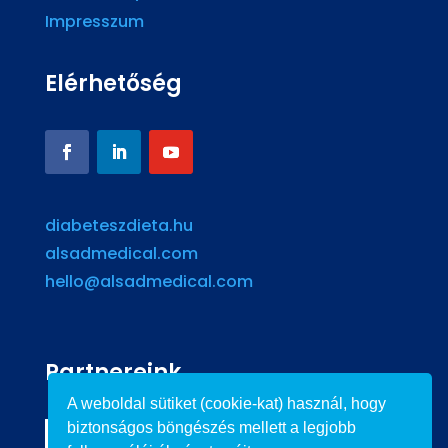
Impresszum
Elérhetőség
diabeteszdieta.hu
alsadmedical.com
hello@alsadmedical.com
Partnereink
A weboldal sütiket (cookie-kat) használ, hogy
biztonságos böngészés mellett a legjobb