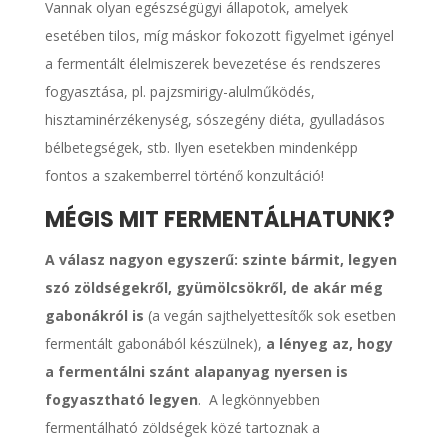
Vannak olyan egészségügyi állapotok, amelyek
esetében tilos, míg máskor fokozott figyelmet igényel
a fermentált élelmiszerek bevezetése és rendszeres
fogyasztása, pl. pajzsmirigy-alulműködés,
hisztaminérzékenység, sószegény diéta, gyulladásos
bélbetegségek, stb. Ilyen esetekben mindenképp
fontos a szakemberrel történő konzultáció!
MÉGIS MIT FERMENTÁLHATUNK?
A válasz nagyon egyszerű: szinte bármit, legyen
szó zöldségekről, gyümölcsökről, de akár még
gabonákról is
(a vegán sajthelyettesítők sok esetben
fermentált gabonából készülnek),
a lényeg az, hogy
a fermentálni szánt alapanyag nyersen is
fogyasztható legyen
. A legkönnyebben
fermentálható zöldségek közé tartoznak a