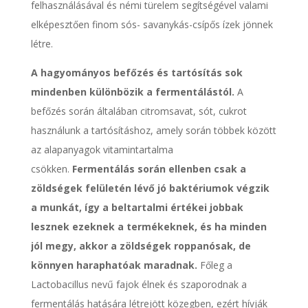
felhasználásával és némi türelem segítségével valami
elképesztően finom sós- savanykás-csípős ízek jönnek
létre.
A hagyományos befőzés és tartósítás sok
mindenben különbözik a fermentálástól.
A
befőzés során általában citromsavat, sót, cukrot
használunk a tartósításhoz, amely során többek között
az alapanyagok vitamintartalma
csökken.
Fermentálás során ellenben csak a
zöldségek felületén lévő jó baktériumok végzik
a munkát, így a beltartalmi értékei jobbak
lesznek ezeknek a termékeknek, és ha minden
jól megy, akkor a zöldségek roppanósak, de
könnyen haraphatóak maradnak.
Főleg a
Lactobacillus nevű fajok élnek és szaporodnak a
fermentálás hatására létrejött közegben, ezért hívják