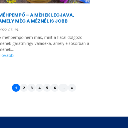
MÉHPEMPŐ – A MÉHEK LEGJAVA,
AMELY MÉG A MÉZNÉL IS JOBB
2022. 07. 15.
A méhpempő nem más, mint a fiatal dolgozó
méhek garatmirigy-váladéka, amely elsősorban a
méhek...
1
2
3
4
5
6
...
»