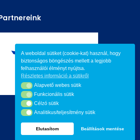
Partnereink
A weboldal sütiket (cookie-kat) használ, hogy
biztonságos böngészés mellett a legjobb
felhasználói élményt nyújtsa.
Részletes információ a sütikről
Alapvető webes sütik
Alapvető webes sütik
Funkcionális sütik
Funkcionális sütik
Célzó sütik
Célzó sütik
Analitikus/teljesítmény sütik
Analitikus/teljesítmény sütik
Elutasítom
Beállítások mentése