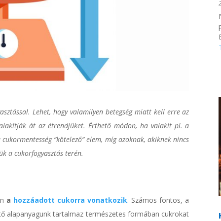
sztással. Lehet, hogy valamilyen betegség miatt kell erre az
lakítják át az étrendjüket. Érthető módon, ha valakit pl. a
a cukormentesség “kötelező” elem, míg azoknak, akiknek nincs
k a cukorfogyasztás terén.
en
a
hozzáadott cukorra vonatkozik
. Számos fontos, a
ető alapanyagunk tartalmaz természetes formában cukrokat