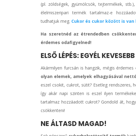
(pl. zöldségek, gyümölcsök, tejtermékek, stb.
élelmiszeripari termék tartalmaz-e hozzáa
tudhatjuk meg.
Cukor és cukor között is van
Ha szeretnéd az étrendedben csökkenteni
érdemes odafigyelned!
ELSŐ LÉPÉS: EGYÉL KEVESEB
Akármilyen furcsán is hangzik, mégis érdemes
olyan elemek, amelyek elhagyásával nettó
eszel csokit, cukrot, sütit? Esetleg rendszere
így akár napi szinten is eszel ilyen terméke
tartalmaz hozzáadott cukrot? Gondold át, hog
csökkenteni!
NE ÁLTASD MAGAD!
Sok népszerű
cukorhelyettesítő termék
kaph