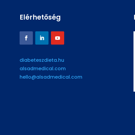
Elérhetőség
diabeteszdieta.hu
alsadmedical.com
hello@alsadmedical.com