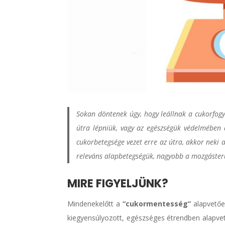
Sokan döntenek úgy, hogy leállnak a cukorfogya
útra lépniük, vagy az egészségük védelmében a
cukorbetegsége vezet erre az útra, akkor neki 
releváns alapbetegségük, nagyobb a mozgásterü
MIRE FIGYELJÜNK?
Mindenekelőtt a
“cukormentesség”
alapvető
kiegyensúlyozott, egészséges étrendben alapv