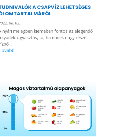
TUDNIVALÓK A CSAPVÍZ LEHETSÉGES
ÓLOMTARTALMÁRÓL
2022. 08. 03.
A nyári melegben kiemelten fontos az elegendő
folyadékfogyasztás, jó, ha ennek nagy részét
ízből...