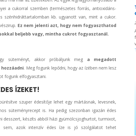
yei a cukorral szemben (természetes forrás, antioxidáns-
és szénhidráttartalomban kb. ugyanott van, mint a cukor.
vészirup.
Ez nem jelenti azt, hogy nem fogyaszthatod
sokkal beljebb vagy, mintha cukrot fogyasztanál.
v
 egy süteményt, akkor próbáljunk meg
a megadott
 hozzáadni
. Meg fogunk lepődni, hogy az ízében nem lesz
ot fogunk elfogyasztani.
DES ÍZEKET!
résítve szuper édesítője lehet egy mártásnak, levesnek,
nos süteményrecept is. Ha pedig szezonban igazán édes
i desszert, készíts abból házi gyümölcsjoghurtot, turmixot,
l sem, azok intenzív édes íze is jó szolgálatot tehet