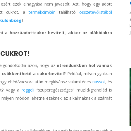
), ezért ezek elhagyása nem javasolt. Azt, hogy egy adott
dott cukrot, a
termékcímkén
található
összetevőlistából
 különbség
!
 a hozzáadottcukor-bevitelt, akkor az alábbiakra
B CUKROT!
 elgondolkodni azon, hogy az
étrendünkben hol vannak
 csökkenthető a cukorbevitel?
Például, milyen gyakran
s, hogy ebéd/vacsora után megkívánsz valami édes
nassot
, és
ket? Vagy a
reggeli
“szuperegészséges” müzlid/granolád is
y milyen módon lehetne ezeknek az alkalmaknak a számát
ató ma már az üzletekben. Az egyik leghagyományosabb a