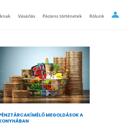
óknak
Vásárlás
Páciens történetek
Rólunk
PÉNZTÁRCAKÍMÉLŐ MEGOLDÁSOK A
KONYHÁBAN