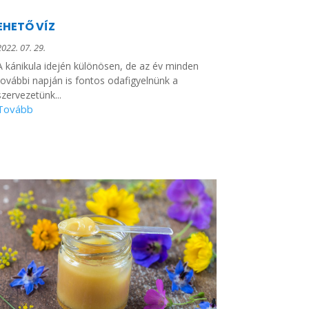
EHETŐ VÍZ
2022. 07. 29.
A kánikula idején különösen, de az év minden
további napján is fontos odafigyelnünk a
szervezetünk...