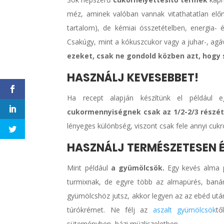
méz, aminek valóban vannak vitathatatlan előn
tartalom), de kémiai összetételben, energia- 
Csakúgy, mint a kókuszcukor vagy a juhar-, agá
ezeket, csak ne gondold közben azt, hogy 
HASZNÁLJ KEVESEBBET!
Ha recept alapján készítünk el például
cukormennyiségnek csak az 1/2-2/3 részét
lényeges különbség, viszont csak fele annyi cukr
HASZNÁLJ TERMÉSZETESEN É
Mint például
a gyümölcsök.
Egy kevés alma pü
turmixnak, de egyre több az almapürés, baná
gyümölcshöz jutsz, akkor legyen az az ebéd után
túrókrémet. Ne félj az
aszalt gyümölcsök
tő
süteményben, házi müzliszeletben.