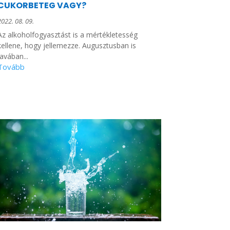
CUKORBETEG VAGY?
2022. 08. 09.
Az alkoholfogyasztást is a mértékletesség
kellene, hogy jellemezze. Augusztusban is
javában...