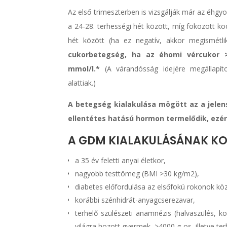
Az első trimeszterben is vizsgálják már az éhgy
a 24-28. terhességi hét között, míg fokozott ko
hét között (ha ez negatív, akkor megismétli
cukorbetegség, ha az éhomi vércukor >
mmol/l.*
(A várandósság idejére megállapít
alattiak.)
A betegség kialakulása mögött az a jelens
ellentétes hatású hormon termelődik, ezér
A GDM KIALAKULÁSÁNAK KO
a 35 év feletti anyai életkor,
nagyobb testtömeg (BMI >30 kg/m2),
diabetes előfordulása az elsőfokú rokonok köz
korábbi szénhidrát-anyagcserezavar,
terhelő szülészeti anamnézis (halvaszülés, ko
világra hozott gyermek, >4000 g-os, illetve te