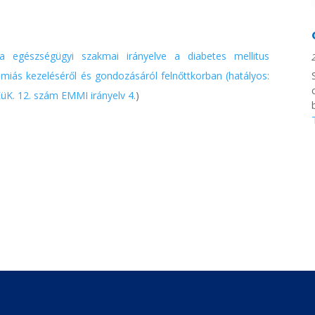
a egészségügyi szakmai irányelve a diabetes mellitus
miás kezeléséről és gondozásáról felnőttkorban (hatályos:
EüK. 12. szám EMMI irányelv 4.
)