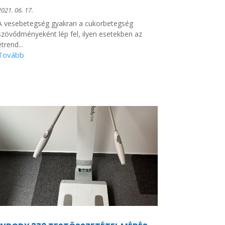
2021. 06. 17.
A vesebetegség gyakran a cukorbetegség
szövődményeként lép fel, ilyen esetekben az
étrend...