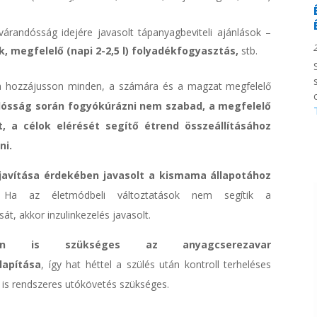
árandósság idejére javasolt tápanyagbeviteli ajánlások –
k, megfelelő (napi 2-2,5 l) folyadékfogyasztás,
stb.
a hozzájusson minden, a számára és a magzat megfelelő
dósság során fogyókúrázni nem szabad, a megfelelő
 a célok elérését segítő étrend összeállításához
ni.
 javítása érdekében javasolt a kismama állapotához
a az életmódbeli változtatások nem segítik a
át, akkor inzulinkezelés javasolt.
 is szükséges az anyagcserezavar
apítása
, így hat héttel a szülés után kontroll terheléses
n is rendszeres utókövetés szükséges.