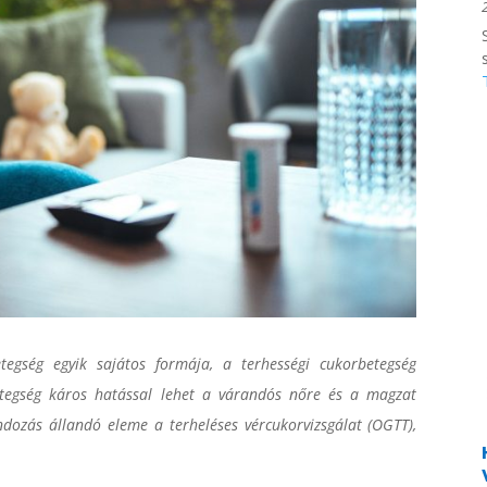
egség egyik sajátos formája, a terhességi cukorbetegség
etegség káros hatással lehet a várandós nőre és a magzat
ndozás állandó eleme a terheléses vércukorvizsgálat (OGTT),