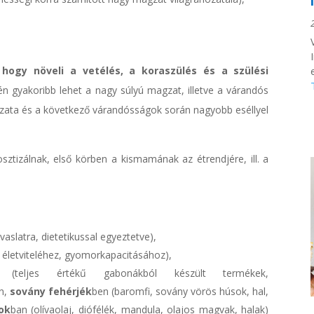
hogy növeli a vetélés, a koraszülés és a szülési
n gyakoribb lehet a nagy súlyú magzat, illetve a várandós
zata és a következő várandósságok során nagyobb eséllyel
ztizálnak, első körben a kismamának az étrendjére, ill. a
vaslatra, dietetikussal egyeztetve),
életviteléhez, gyomorkapacitásához),
 (teljes értékű gabonákból készült termékek,
n,
sovány fehérjék
ben (baromfi, sovány vörös húsok, hal,
ok
ban (olívaolaj, diófélék, mandula, olajos magvak, halak)