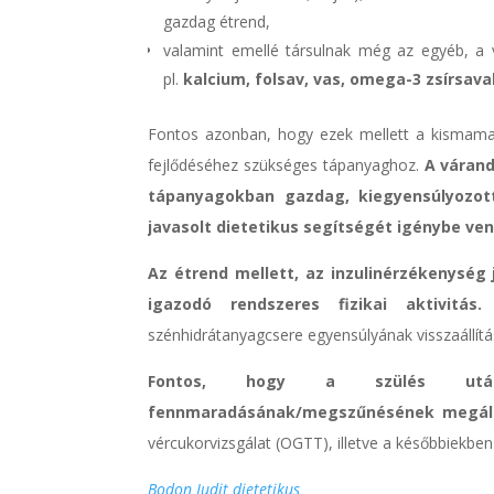
gazdag étrend,
valamint emellé társulnak még az egyéb, a v
pl.
kalcium, folsav, vas, omega-3 zsírsava
Fontos azonban, hogy ezek mellett a kismam
fejlődéséhez szükséges tápanyaghoz.
A váran
tápanyagokban gazdag, kiegyensúlyozott,
javasolt dietetikus segítségét igénybe ven
Az étrend mellett, az inzulinérzékenység
igazodó rendszeres fizikai aktivitás.
H
szénhidrátanyagcsere egyensúlyának visszaállítás
Fontos, hogy a szülés után
fennmaradásának/megszűnésének megáll
vércukorvizsgálat (OGTT), illetve a későbbiekbe
Bodon Judit dietetikus