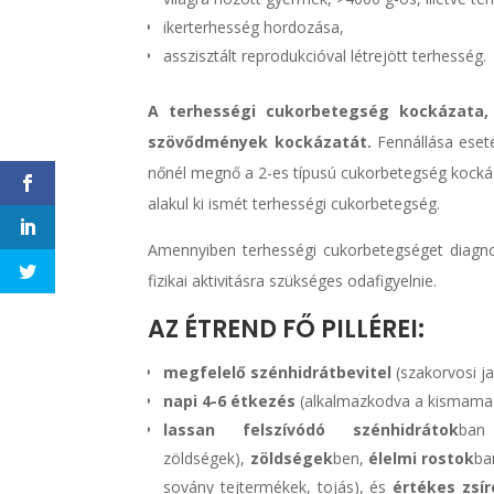
ikerterhesség hordozása,
asszisztált reprodukcióval létrejött terhesség.
A terhességi cukorbetegség kockázata, 
szövődmények kockázatát.
Fennállása eseté
nőnél megnő a 2-es típusú cukorbetegség kocká
alakul ki ismét terhességi cukorbetegség.
Amennyiben terhességi cukorbetegséget diagnos
fizikai aktivitásra szükséges odafigyelnie.
AZ ÉTREND FŐ PILLÉREI:
megfelelő szénhidrátbevitel
(szakorvosi ja
napi 4-6 étkezés
(alkalmazkodva a kismama 
lassan felszívódó szénhidrátok
ban
zöldségek),
zöldségek
ben,
élelmi rostok
ba
sovány tejtermékek, tojás), és
értékes zsír