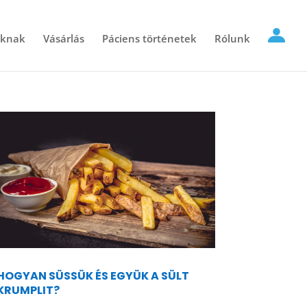
óknak
Vásárlás
Páciens történetek
Rólunk
HOGYAN SÜSSÜK ÉS EGYÜK A SÜLT
KRUMPLIT?