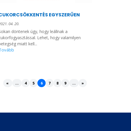
CUKORCSÖKKENTÉS EGYSZERŰEN
2021. 04. 20.
Sokan döntenek úgy, hogy leállnak a
cukorfogyasztással. Lehet, hogy valamilyen
betegség miatt kell...
«
...
4
5
6
7
8
9
...
»