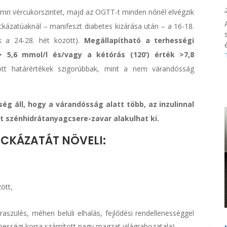
omri vércukorszintet, majd az OGTT-t minden nőnél elvégzik
ckázatúaknál – manifeszt diabetes kizárása után – a 16-18.
k a 24-28. hét között).
Megállapítható a terhességi
 5,6 mmol/l és/vagy a kétórás (120’) érték >7,8
ott határértékek szigorúbbak, mint a nem várandósság
ég áll, hogy a várandósság alatt több, az inzulinnal
t szénhidrátanyagcsere-zavar alakulhat ki.
CKÁZATÁT NÖVELI:
ött,
raszülés, méhen belüli elhalás, fejlődési rendellenességgel
rhességi korra számított nagy magzat világrahozatala),