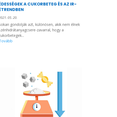
ÉDESSÉGEK A CUKORBETEG ÉS AZ IR-
ÉTRENDBEN
2021. 05. 20.
Sokan gondolják azt, különösen, akik nem élnek
szénhidrátanyagcsere-zavarral, hogy a
cukorbetegek...