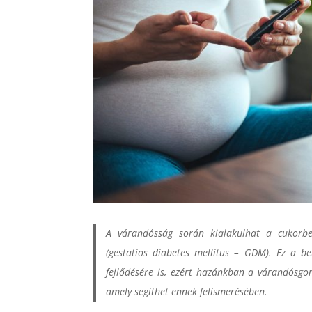
A várandósság során kialakulhat a cukorbet
(gestatios diabetes mellitus – GDM). Ez a b
fejlődésére is, ezért hazánkban a várandósgo
amely segíthet ennek felismerésében.