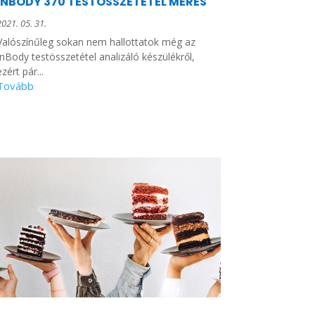
INBODY 370 TESTÖSSZETÉTEL MÉRÉS
2021. 05. 31.
Valószínűleg sokan nem hallottatok még az
InBody testösszetétel analizáló készülékről,
ezért pár...