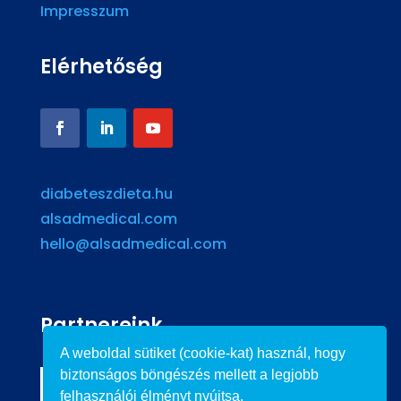
Impresszum
Elérhetőség
diabeteszdieta.hu
alsadmedical.com
hello@alsadmedical.com
Partnereink
A weboldal sütiket (cookie-kat) használ, hogy
biztonságos böngészés mellett a legjobb
felhasználói élményt nyújtsa.