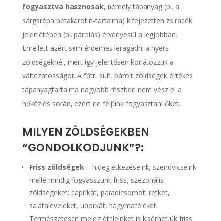
fogyasztva hasznosak
, némely tápanyag (pl. a
sárgarépa bétakarotin-tartalma) kifejezetten zsiradék
jelenlétében (pl. párolás) érvényesül a legjobban.
Emellett azért sem érdemes leragadni a nyers
zöldségeknél, mert így jelentősen korlátozzuk a
változatosságot. A főtt, sült, párolt zöldségek értékes
tápanyagtartalma nagyobb részben nem vész el a
hőközlés során, ezért ne féljünk fogyasztani őket.
MILYEN ZÖLDSÉGEKBEN
“GONDOLKODJUNK”?:
Friss zöldségek
– hideg étkezéseink, szendvicseink
mellé mindig fogyasszunk friss, szezonális
zöldségeket: paprikát, paradicsomot, retket,
salátaleveleket, uborkát, hagymaféléket.
Természetesen meleg ételeinket is kísérhetjük friss