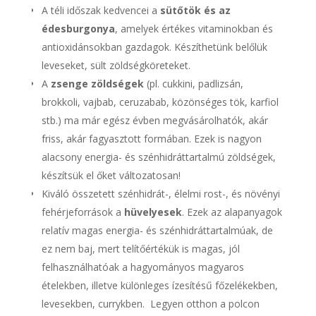
A téli időszak kedvencei a
sütőtök és az
édesburgonya
, amelyek értékes vitaminokban és
antioxidánsokban gazdagok. Készíthetünk belőlük
leveseket, sült zöldségköreteket.
A
zsenge zöldségek
(pl. cukkini, padlizsán,
brokkoli, vajbab, ceruzabab, közönséges tök, karfiol
stb.) ma már egész évben megvásárolhatók, akár
friss, akár fagyasztott formában. Ezek is nagyon
alacsony energia- és szénhidráttartalmú zöldségek,
készítsük el őket változatosan!
Kiváló összetett szénhidrát-, élelmi rost-, és növényi
fehérjeforrások a
hüvelyesek
. Ezek az alapanyagok
relatív magas energia- és szénhidráttartalmúak, de
ez nem baj, mert telítőértékük is magas, jól
felhasználhatóak a hagyományos magyaros
ételekben, illetve különleges ízesítésű főzelékekben,
levesekben, currykben. Legyen otthon a polcon