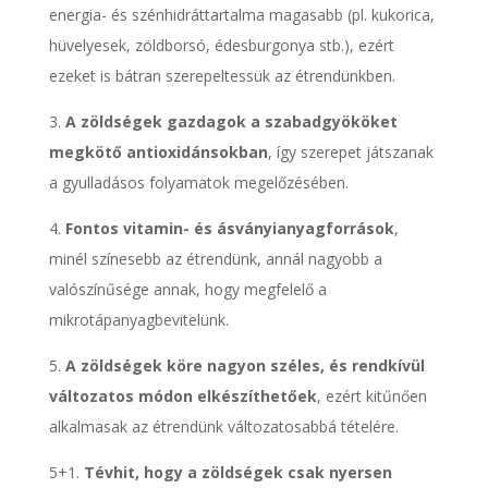
energia- és szénhidráttartalma magasabb (pl. kukorica,
hüvelyesek, zöldborsó, édesburgonya stb.), ezért
ezeket is bátran szerepeltessük az étrendünkben.
3.
A zöldségek gazdagok a szabadgyököket
megkötő antioxidánsokban
, így szerepet játszanak
a gyulladásos folyamatok megelőzésében.
4.
Fontos vitamin- és ásványianyagforrások
,
minél színesebb az étrendünk, annál nagyobb a
valószínűsége annak, hogy megfelelő a
mikrotápanyagbevitelünk.
5.
A zöldségek köre nagyon széles, és rendkívül
változatos módon elkészíthetőek
, ezért kitűnően
alkalmasak az étrendünk változatosabbá tételére.
5+1.
Tévhit, hogy a zöldségek csak nyersen