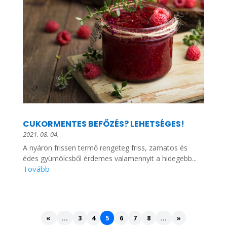
CUKORMENTES BEFŐZÉS? LEHETSÉGES!
2021. 08. 04.
A nyáron frissen termő rengeteg friss, zamatos és
édes gyümölcsből érdemes valamennyit a hidegebb...
«
...
3
4
5
6
7
8
...
»