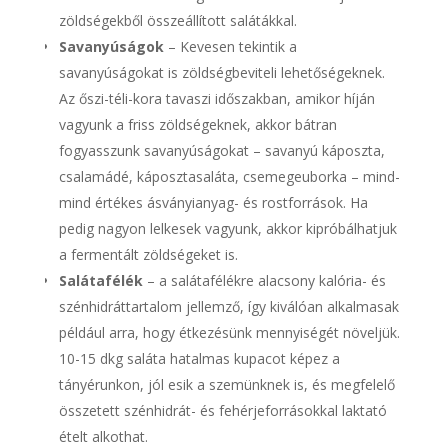
zöldségekből összeállított salátákkal.
Savanyúságok
– Kevesen tekintik a
savanyúságokat is zöldségbeviteli lehetőségeknek.
Az őszi-téli-kora tavaszi időszakban, amikor híján
vagyunk a friss zöldségeknek, akkor bátran
fogyasszunk savanyúságokat – savanyú káposzta,
csalamádé, káposztasaláta, csemegeuborka – mind-
mind értékes ásványianyag- és rostforrások. Ha
pedig nagyon lelkesek vagyunk, akkor kipróbálhatjuk
a fermentált zöldségeket is.
Salátafélék
– a salátafélékre alacsony kalória- és
szénhidráttartalom jellemző, így kiválóan alkalmasak
például arra, hogy étkezésünk mennyiségét növeljük.
10-15 dkg saláta hatalmas kupacot képez a
tányérunkon, jól esik a szemünknek is, és megfelelő
összetett szénhidrát- és fehérjeforrásokkal laktató
ételt alkothat.