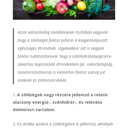
Azzal valószínűleg mindannyian tisztában vagyunk,
hogy a zöldségek fontos pillérei a kiegyensúlyozott,
egészséges étrendnek. Ugyanakkor azt is nagyon
fontos tudatosítanunk, hogy a szénhidrátanyagcsere-
zavarhoz kapcsolódó étrendekben (pl. cukorbetegség,
inzulinrezisztencia) is kiemelten fontos szerep jut
ezeknek az élelmiszereknek.
A zöldségek nagy részére jellemző a relatív
alacsony energia-, szénhidrát-, és releváns
élelmirost-tartalom.
2. Ez utóbbi azokra a zöldségekre is jellemző, amelyek