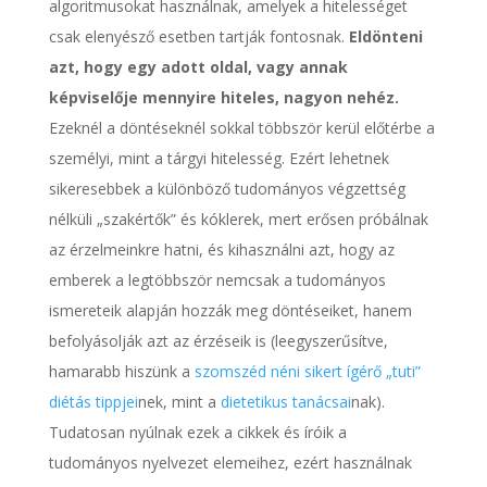
algoritmusokat használnak, amelyek a hitelességet
csak elenyésző esetben tartják fontosnak.
Eldönteni
azt, hogy egy adott oldal, vagy annak
képviselője mennyire hiteles, nagyon nehéz.
Ezeknél a döntéseknél sokkal többször kerül előtérbe a
személyi, mint a tárgyi hitelesség. Ezért lehetnek
sikeresebbek a különböző tudományos végzettség
nélküli „szakértők” és kóklerek, mert erősen próbálnak
az érzelmeinkre hatni, és kihasználni azt, hogy az
emberek a legtöbbször nemcsak a tudományos
ismereteik alapján hozzák meg döntéseiket, hanem
befolyásolják azt az érzéseik is (leegyszerűsítve,
hamarabb hiszünk a
szomszéd néni sikert ígérő „tuti”
diétás tippjei
nek, mint a
dietetikus tanácsai
nak).
Tudatosan nyúlnak ezek a cikkek és íróik a
tudományos nyelvezet elemeihez, ezért használnak