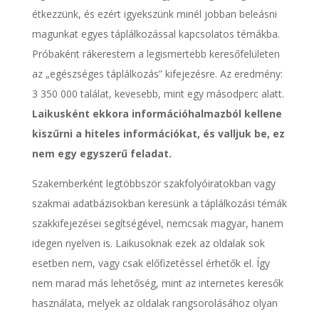
étkezzünk, és ezért igyekszünk minél jobban beleásni
magunkat egyes táplálkozással kapcsolatos témákba.
Próbaként rákerestem a legismertebb keresőfelületen
az „egészséges táplálkozás” kifejezésre. Az eredmény:
3 350 000 találat, kevesebb, mint egy másodperc alatt.
Laikusként ekkora információhalmazból kellene
kiszűrni a hiteles információkat, és valljuk be, ez
nem egy egyszerű feladat.
Szakemberként legtöbbször szakfolyóiratokban vagy
szakmai adatbázisokban keresünk a táplálkozási témák
szakkifejezései segítségével, nemcsak magyar, hanem
idegen nyelven is. Laikusoknak ezek az oldalak sok
esetben nem, vagy csak előfizetéssel érhetők el. Így
nem marad más lehetőség, mint az internetes keresők
használata, melyek az oldalak rangsorolásához olyan