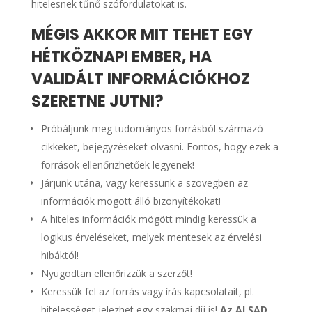
hitelesnek tűnő szófordulatokat is.
MÉGIS AKKOR MIT TEHET EGY
HÉTKÖZNAPI EMBER, HA
VALIDÁLT INFORMÁCIÓKHOZ
SZERETNE JUTNI?
Próbáljunk meg tudományos forrásból származó
cikkeket, bejegyzéseket olvasni. Fontos, hogy ezek a
források ellenőrizhetőek legyenek!
Járjunk utána, vagy keressünk a szövegben az
információk mögött álló bizonyítékokat!
A hiteles információk mögött mindig keressük a
logikus érveléseket, melyek mentesek az érvelési
hibáktól!
Nyugodtan ellenőrizzük a szerzőt!
Keressük fel az forrás vagy írás kapcsolatait, pl.
hitelességet jelezhet egy szakmai díj is!
Az ALSAD