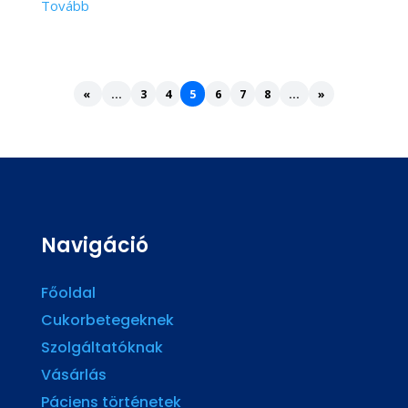
«
...
3
4
5
6
7
8
...
»
Navigáció
Főoldal
Cukorbetegeknek
Szolgáltatóknak
Vásárlás
Páciens történetek