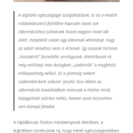
A digitális egészségügyi szolgáltatások, és az e-Health
robbanásszerű fejlődése kapcsán olyan sok
információhoz juthatunk hozzá nagyon rövid idő
alatt, melyektől sokan úgy alkotnak véleményt, hogy
az adott témához nem is értenek. Így leszünk hirtelen
„hozzáértő” fociedzők, virológusok, dietetikusok és
még milliónyi más dologban „szakértők” a megfelelő
előképzettség nélkül. Ez a jelenség nekem
szakemberként sokszor ijesztő, hisz ebben az
információs kavalkádban nemcsak a hiteles hírek,
bejegyzések szűrése nehéz, hanem azok terjesztése
sem könnyű feladat.
A táplálkozás fontos mindannyiunk életében, a
legtöbben törekszünk rá, hogy minél egészségesebben