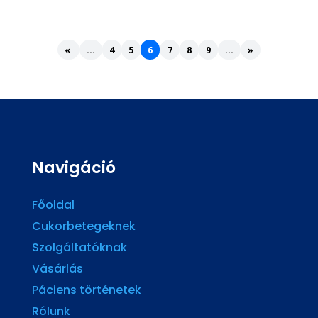
«
...
4
5
6
7
8
9
...
»
Navigáció
Főoldal
Cukorbetegeknek
Szolgáltatóknak
Vásárlás
Páciens történetek
Rólunk