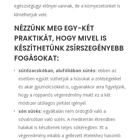
egészségügyi előnyei vannak, de a környezetünket is
kímélhetjük vele.
NÉZZÜNK MEG EGY-KÉT
PRAKTIKÁT, HOGY MIVEL IS
KÉSZÍTHETÜNK ZSÍRSZEGÉNYEBB
FOGÁSOKAT:
sütőzacskóban, alufóliában sütés:
ebben az
esetben együtt süthetjük a húsokat a zöldségekkel
és akár gyümölcsökkel is, ugyanakkor arra figyeljünk,
hogy a roppanós végeredmény miatt ez a két
módszer utólagos pirítást igényel.
són sütés:
egyáltalán nem ördögtől való a
sóval/sóban való sütés. A mediterrán étrendben
halakat is készítenek teljes sókéregben. Itt a
végeredmény inkább a grillezett ételekhez hasonló