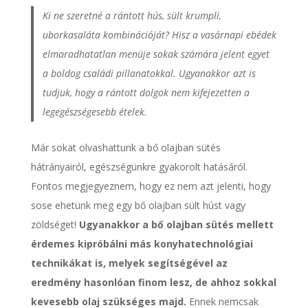
Ki ne szeretné a rántott hús, sült krumpli,
uborkasaláta kombinációját? Hisz a vasárnapi ebédek
elmaradhatatlan menüje sokak számára jelent egyet
a boldog családi pillanatokkal. Ugyanakkor azt is
tudjuk, hogy a rántott dolgok nem kifejezetten a
legegészségesebb ételek.
Már sokat olvashattunk a bő olajban sütés
hátrányairól, egészségünkre gyakorolt hatásáról.
Fontos megjegyeznem, hogy ez nem azt jelenti, hogy
sose ehetünk meg egy bő olajban sült húst vagy
zöldséget!
Ugyanakkor a bő olajban sütés mellett
érdemes kipróbálni más konyhatechnológiai
technikákat is, melyek segítségével az
eredmény hasonlóan finom lesz, de ahhoz sokkal
kevesebb olaj szükséges majd.
Ennek nemcsak