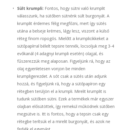
Sült krumpli:
Fontos, hogy sütni való krumplit
válasszunk, ha sütőben sütnénk sült burgonyát. A
krumplit érdemes félig megfőzni, mert így sütés
utána a belseje krémes, lágy lesz, viszont a külső
réteg finom ropogós. Mielőtt a krumplicikkeket a
sütőpapírral bélelt tepsire tennék, locsoljuk meg 3-4
evőkanál (4 adagnyi krumpli esetén) olajjal, és
fűszerezzük meg alaposan. Figyeljünk rá, hogy az
olaj egyenletesen vonjon be minden
krumpligerezdet. A sót csak a sütés után adjunk
hozzá, és figyeljünk rá, hogy a sütőpapíron egy
rétegben terüljön el a krumpli. Mirelit krumplit is
tudunk sütőben sütni. Ezek a termékek már egyszer
olajban elősütöttek, így remekül működnek sütőben
megsütve is. Itt is fontos, hogy a tepsin csak egy
rétegbe terítsük el a mirelit burgonyát, és azok ne
fedjék el egymást.