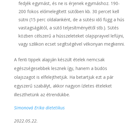
fedjék egymást, és ne is érjenek egymáshoz. 190-
200 fokos előmelegített sütőben kb. 30 percet kell
sütni (15 perc oldalanként, de a sütési idő függ a hús
vastagságától, a sütő teljesítményétől stb.). Sütés
közben célszerű a hússzeleteket olajsprayvel lefújni,
vagy szilikon ecset segítségével vékonyan megkenni.
A fenti tippek alapján készült ételek nemcsak
egészségesebbek lesznek így, hanem a büdös
olajszagot is elfelejthetjük. Ha betartjuk ezt a pár
egyszerű szabályt, akkor nagyon ízletes ételeket
illeszthetünk az étrendükbe.
Simonová Erika dietetikus
2022.05.22.