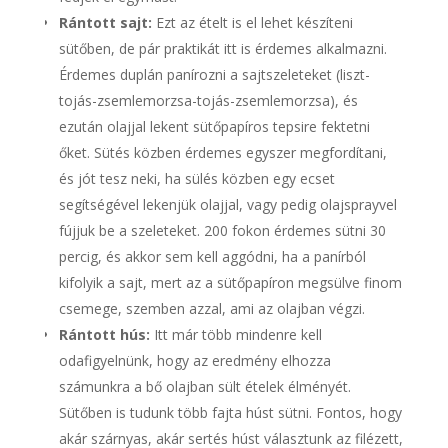
Rántott sajt:
Ezt az ételt is el lehet készíteni
sütőben, de pár praktikát itt is érdemes alkalmazni.
Érdemes duplán panírozni a sajtszeleteket (liszt-
tojás-zsemlemorzsa-tojás-zsemlemorzsa), és
ezután olajjal lekent sütőpapíros tepsire fektetni
őket. Sütés közben érdemes egyszer megfordítani,
és jót tesz neki, ha sülés közben egy ecset
segítségével lekenjük olajjal, vagy pedig olajsprayvel
fújjuk be a szeleteket. 200 fokon érdemes sütni 30
percig, és akkor sem kell aggódni, ha a panírból
kifolyik a sajt, mert az a sütőpapíron megsülve finom
csemege, szemben azzal, ami az olajban végzi.
Rántott hús:
Itt már több mindenre kell
odafigyelnünk, hogy az eredmény elhozza
számunkra a bő olajban sült ételek élményét.
Sütőben is tudunk több fajta húst sütni. Fontos, hogy
akár szárnyas, akár sertés húst választunk az filézett,