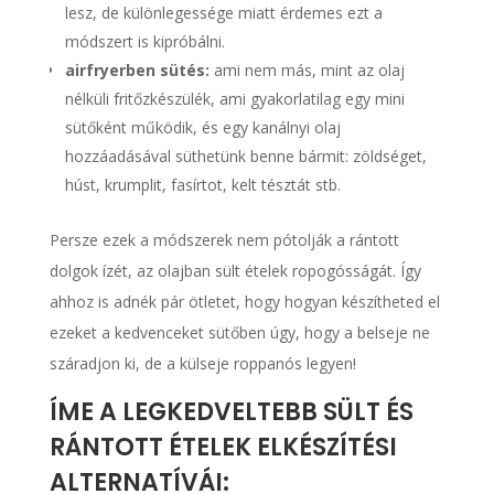
lesz, de különlegessége miatt érdemes ezt a
módszert is kipróbálni.
airfryerben sütés:
ami nem más, mint az olaj
nélküli fritőzkészülék, ami gyakorlatilag egy mini
sütőként működik, és egy kanálnyi olaj
hozzáadásával süthetünk benne bármit: zöldséget,
húst, krumplit, fasírtot, kelt tésztát stb.
Persze ezek a módszerek nem pótolják a rántott
dolgok ízét, az olajban sült ételek ropogósságát. Így
ahhoz is adnék pár ötletet, hogy hogyan készítheted el
ezeket a kedvenceket sütőben úgy, hogy a belseje ne
száradjon ki, de a külseje roppanós legyen!
ÍME A LEGKEDVELTEBB SÜLT ÉS
RÁNTOTT ÉTELEK ELKÉSZÍTÉSI
ALTERNATÍVÁI: