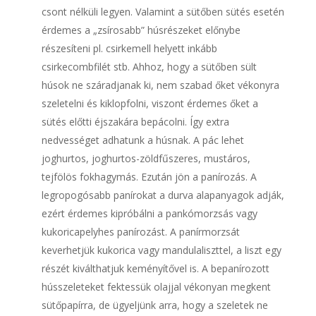
csont nélküli legyen. Valamint a sütőben sütés esetén
érdemes a „zsírosabb” húsrészeket előnybe
részesíteni pl. csirkemell helyett inkább
csirkecombfilét stb. Ahhoz, hogy a sütőben sült
húsok ne száradjanak ki, nem szabad őket vékonyra
szeletelni és kiklopfolni, viszont érdemes őket a
sütés előtti éjszakára bepácolni. Így extra
nedvességet adhatunk a húsnak. A pác lehet
joghurtos, joghurtos-zöldfűszeres, mustáros,
tejfölös fokhagymás. Ezután jön a panírozás. A
legropogósabb panírokat a durva alapanyagok adják,
ezért érdemes kipróbálni a pankómorzsás vagy
kukoricapelyhes panírozást. A panírmorzsát
keverhetjük kukorica vagy mandulaliszttel, a liszt egy
részét kiválthatjuk keményítővel is. A bepanírozott
hússzeleteket fektessük olajjal vékonyan megkent
sütőpapírra, de ügyeljünk arra, hogy a szeletek ne