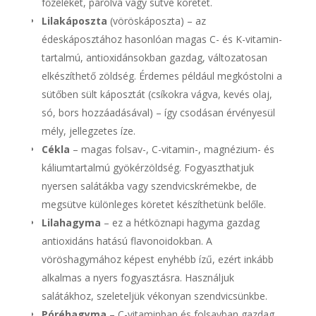
főzeléket, párolva vagy sütve köretet.
Lilakáposzta
(vöröskáposzta) – az
édeskáposztához hasonlóan magas C- és K-vitamin-
tartalmú, antioxidánsokban gazdag, változatosan
elkészíthető zöldség. Érdemes például megkóstolni a
sütőben sült káposztát (csíkokra vágva, kevés olaj,
só, bors hozzáadásával) – így csodásan érvényesül
mély, jellegzetes íze.
Cékla
– magas folsav-, C-vitamin-, magnézium- és
káliumtartalmú gyökérzöldség. Fogyaszthatjuk
nyersen salátákba vagy szendvicskrémekbe, de
megsütve különleges köretet készíthetünk belőle.
Lilahagyma
– ez a hétköznapi hagyma gazdag
antioxidáns hatású flavonoidokban. A
vöröshagymához képest enyhébb ízű, ezért inkább
alkalmas a nyers fogyasztásra. Használjuk
salátákhoz, szeleteljük vékonyan szendvicsünkbe.
Póréhagyma
– C-vitaminban és folsavban gazdag,