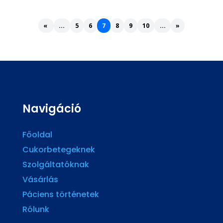
«
...
5
6
7
8
9
10
...
»
Navigáció
Főoldal
Cukorbetegeknek
Szolgáltatóknak
Vásárlás
Páciens történetek
Rólunk