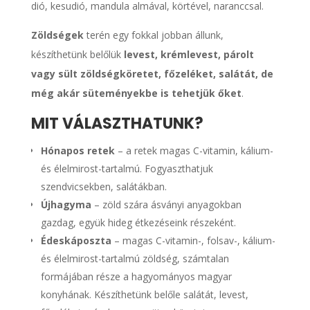
dió, kesudió, mandula almával, körtével, naranccsal.
Zöldségek
terén egy fokkal jobban állunk,
készíthetünk belőlük
levest, krémlevest, párolt
vagy sült zöldségköretet, főzeléket, salátát, de
még akár süteményekbe is tehetjük őket
.
MIT VÁLASZTHATUNK?
Hónapos retek
– a retek magas C-vitamin, kálium-
és élelmirost-tartalmú. Fogyaszthatjuk
szendvicsekben, salátákban.
Újhagyma
– zöld szára ásványi anyagokban
gazdag, együk hideg étkezéseink részeként.
Édeskáposzta
– magas C-vitamin-, folsav-, kálium-
és élelmirost-tartalmú zöldség, számtalan
formájában része a hagyományos magyar
konyhának. Készíthetünk belőle salátát, levest,