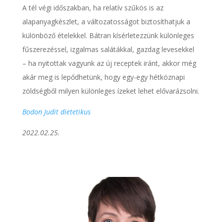
A tél végi időszakban, ha relatív szűkös is az
alapanyagkészlet, a változatosságot biztosíthatjuk a
különböző ételekkel. Bátran kísérletezzünk különleges
fűszerezéssel, izgalmas salátákkal, gazdag levesekkel
– ha nyitottak vagyunk az új receptek iránt, akkor még
akár meg is lepődhetünk, hogy egy-egy hétköznapi
zöldségből milyen különleges ízeket lehet elővarázsolni.
Bodon Judit dietetikus
2022.02.25.