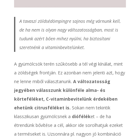
A tavaszi zöldsédömpingre sajnos még várnunk kell,
de ha nem is olyan nagy változatosságban, most is
tudunk azért bően mihez nyúlni, ha biztosítani
szeretnénk a vitaminbevitelünket.
A gyümölcsök terén szűkösebb a tél végi kínálat, mint
a zöldségek frontján. Ez azonban nem jelenti azt, hogy
ne lenne miből választanunk.
A változatosság
jegyében válasszunk különféle alma- és
körteféléket, C-vitaminbevitelünk érdekében
ehetünk citrusféléket is.
Sokan nem tekintik
klasszikusan gyümölcsnek a
diófélék
et – de ha
étrendünk bővítése a cél, akkor ide sorolhatjuk ezeket
a terméseket is. Uzsonnára pl. nagyon jó kombináció