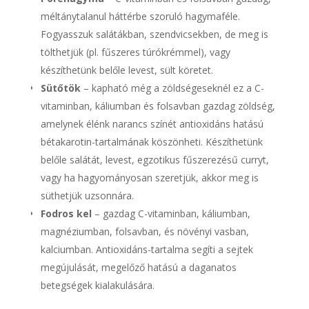
méltánytalanul háttérbe szoruló hagymaféle.
Fogyasszuk salátákban, szendvicsekben, de meg is
tölthetjük (pl. fűszeres túrókrémmel), vagy
készíthetünk belőle levest, sült köretet.
Sütőtök
– kapható még a zöldségeseknél ez a C-
vitaminban, káliumban és folsavban gazdag zöldség,
amelynek élénk narancs színét antioxidáns hatású
bétakarotin-tartalmának köszönheti. Készíthetünk
belőle salátát, levest, egzotikus fűszerezésű curryt,
vagy ha hagyományosan szeretjük, akkor meg is
süthetjük uzsonnára.
Fodros kel
– gazdag C-vitaminban, káliumban,
magnéziumban, folsavban, és növényi vasban,
kalciumban. Antioxidáns-tartalma segíti a sejtek
megújulását, megelőző hatású a daganatos
betegségek kialakulására.