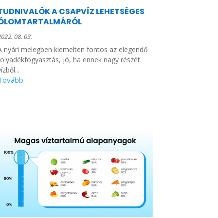
TUDNIVALÓK A CSAPVÍZ LEHETSÉGES
ÓLOMTARTALMÁRÓL
2022. 08. 03.
A nyári melegben kiemelten fontos az elegendő
folyadékfogyasztás, jó, ha ennek nagy részét
ízből...