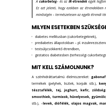
A
cukorbeteg
– és az
IR-étrendek
egyik legfo
Ez azt jelenti, hogy ezekben az étrendekben 
minőségén – természetesen az egyéb étrendi té
MILYEN ESETEKBEN SZÜKSÉG
diabetes mellitusban (cukorbetegeknek),
prediabetes állapotokban – pl. inzulinreziszten
testsúlycsökkentő étrendben,
gestatios diabetesben (terhességi cukorbeteg
MIT KELL SZÁMOLNUNK?
A szénhidráttartalmú élelmiszereket:
gabonaf
termékek (pelyhek, lisztek, korpák stb.),
ken
tésztafélék, tej, joghurt, kefir, zöldsé
smoothiek, turmixok, hüvelyesek, gyümöl
stb.), –
levek, diófélék, olajos magvak, ma