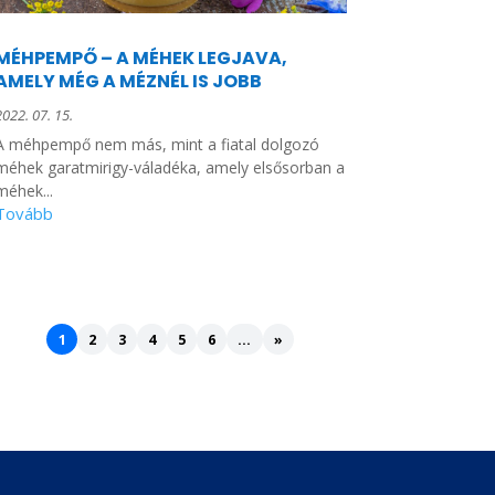
MÉHPEMPŐ – A MÉHEK LEGJAVA,
AMELY MÉG A MÉZNÉL IS JOBB
2022. 07. 15.
A méhpempő nem más, mint a fiatal dolgozó
méhek garatmirigy-váladéka, amely elsősorban a
méhek...
1
2
3
4
5
6
...
»