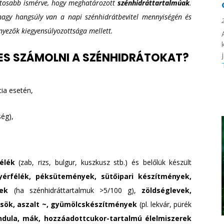
ntosabb ismérve, hogy meghatározott
szénhidráttartalmúak
.
nagy hangsúly van a napi szénhidrátbevitel mennyiségén és
nyezők kiegyensúlyozottsága mellett.
ES SZÁMOLNI A SZÉNHIDRÁTOKAT?
cia esetén,
ség),
élék
(zab, rizs, bulgur, kuszkusz stb.) és belőlük készült
yérfélék, péksütemények, sütőipari készítmények,
gek
(ha szénhidráttartalmuk >5/100 g),
zöldséglevek,
csök, aszalt ~, gyümölcskészítmények
(pl. lekvár, pürék
ndula, mák, hozzáadottcukor-tartalmú élelmiszerek