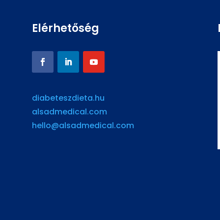
Elérhetőség
diabeteszdieta.hu
alsadmedical.com
hello@alsadmedical.com