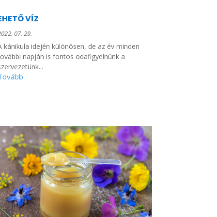
EHETŐ VÍZ
2022. 07. 29.
A kánikula idején különösen, de az év minden
további napján is fontos odafigyelnünk a
szervezetünk...