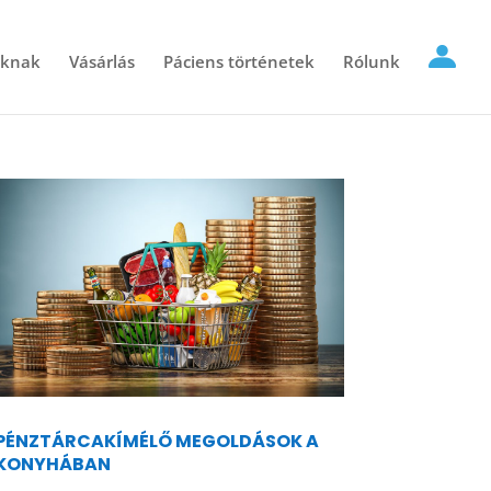
óknak
Vásárlás
Páciens történetek
Rólunk
PÉNZTÁRCAKÍMÉLŐ MEGOLDÁSOK A
KONYHÁBAN