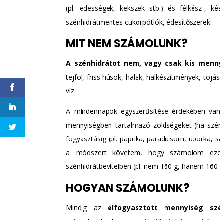
(pl. édességek, kekszek stb.) és félkész-,
szénhidrátmentes cukorpótlók, édesítőszerek.
MIT NEM SZÁMOLUNK?
A szénhidrátot nem, vagy csak kis menn
tejföl, friss húsok, halak, halkészítmények, toj
víz.
A mindennapok egyszerűsítése érdekében van 
mennyiségben tartalmazó zöldségeket (ha szén
fogyasztásig (pl. paprika, paradicsom, uborka, s
a módszert követem, hogy számolom ezek
szénhidrátbevitelben (pl. nem 160 g, hanem 160-
HOGYAN SZÁMOLUNK?
Mindig az
elfogyasztott mennyiség szé