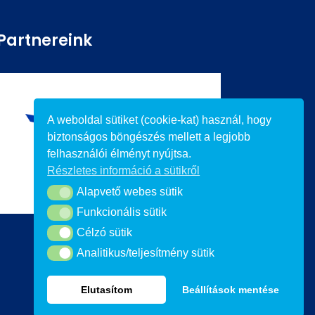
Partnereink
A weboldal sütiket (cookie-kat) használ, hogy
biztonságos böngészés mellett a legjobb
felhasználói élményt nyújtsa.
Részletes információ a sütikről
Alapvető webes sütik
Alapvető webes sütik
Funkcionális sütik
Funkcionális sütik
Célzó sütik
Célzó sütik
Analitikus/teljesítmény sütik
Analitikus/teljesítmény sütik
Elutasítom
Beállítások mentése