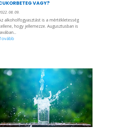
CUKORBETEG VAGY?
2022. 08. 09.
Az alkoholfogyasztást is a mértékletesség
kellene, hogy jellemezze. Augusztusban is
javában...