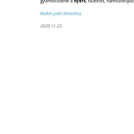
gyümölcsöknél a
nyers
, tisztított, hámozott/p
Bodon Judit dietetikus
2020.11.23.