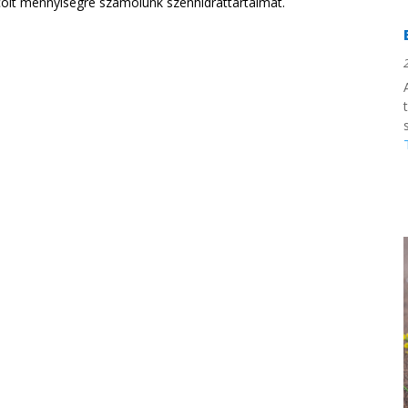
ucolt mennyiségre számolunk szénhidráttartalmat.