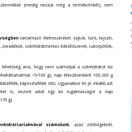
 késztermékek (mindig nézzük meg a termékcímkét), nem
yiségben
tartalmazó élelmiszereket: sajtok, túró, tejszín,
v
ás, zsiradékok, szénhidrátmentes édesítőszerek, cukorpótlók,
lehetőség arra, hogy nem számoljuk a szénhidrátot kis
hidráttartalmuk <5/100 g), napi étkezésenként 100-200 g
alátafélék, káposztafélék stb). Ugyanakkor én pl. inkább azt
et is, viszont adok egy kis rugalmasságot a napi
170 g).
nhidráttartalmával számolunk
, azaz zöldségeknél,