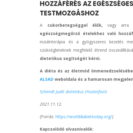
HOZZÁFÉRÉS AZ EGÉSZSÉGES 
TESTMOZGÁSHOZ
A
cukorbetegséggel élők,
vagy arra v
egészségmegőrző ételekhez való hozzáf
inzulinterápia és a gyógyszeres kezelés mel
szükségleteknek megfelelő étrend összeállítá
dietetikus segítségét kérni.
A diéta és az életmód önmenedzselésében
ALSAD
weboldala és a hamarosan megjelenő
Schmidt Judit dietetikus (Youteefool)
2021.11.12.
(Forrás: ​​
https://worlddiabetesday.org/
)
Kapcsolódó olvasnivalók: