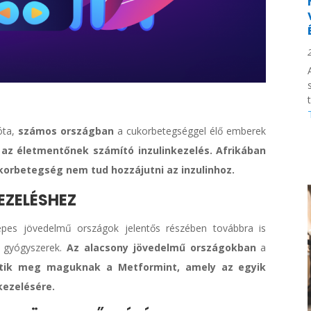
óta,
számos országban
a cukorbetegséggel élő emberek
az életmentőnek számító inzulinkezelés.
Afrikában
orbetegség nem tud hozzájutni az inzulinhoz.
EZELÉSHEZ
epes jövedelmű országok jelentős részében továbbra is
 gyógyszerek.
Az alacsony jövedelmű országokban
a
tik meg maguknak a Metformint, amely az egyik
kezelésére.