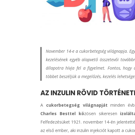
November 14-e a cukorbetegség világnapja. Egy 
kezelésének egyéb alapvető összetevői továbbr
állapotra hívja fel a figyelmet. Fontos, hogy 
többet beszéljük a megelőzés, kezelés lehetséges
AZ INZULIN RÖVID TÖRTÉNET
A
cukorbetegség világnapját
minden évb
Charles Besttel kö
zösen sikeresen
izolál
Felfedezésüket 1921. november 14-én jelentett
az első ember, aki inzulin injekciót kapott a cuk