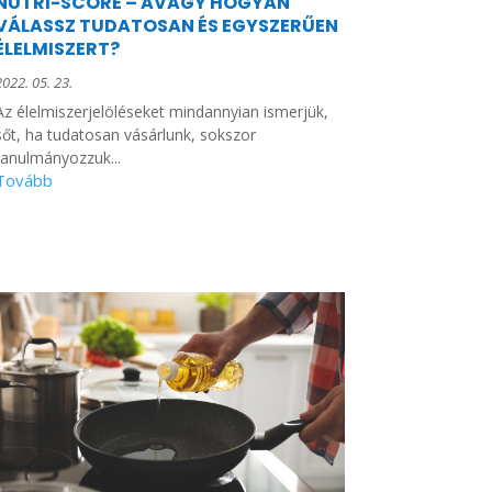
NUTRI-SCORE – AVAGY HOGYAN
VÁLASSZ TUDATOSAN ÉS EGYSZERŰEN
ÉLELMISZERT?
2022. 05. 23.
Az élelmiszerjelöléseket mindannyian ismerjük,
sőt, ha tudatosan vásárlunk, sokszor
tanulmányozzuk...