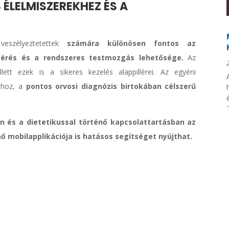
ÉLELMISZEREKHEZ ÉS A
eszélyeztetettek
számára különösen fontos az
érés
és a rendszeres testmozgás lehetősége.
Az
lett ezek is a sikeres kezelés alappillérei. Az egyéni
sához, a
pontos orvosi diagnózis birtokában célszerű
 és a dietetikussal történő kapcsolattartásban az
 mobilapplikációja is hatásos segítséget nyújthat.