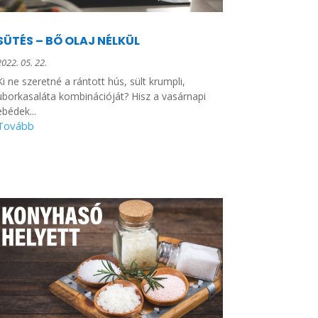
SÜTÉS – BŐ OLAJ NÉLKÜL
2022. 05. 22.
Ki ne szeretné a rántott hús, sült krumpli,
uborkasaláta kombinációját? Hisz a vasárnapi
ebédek...