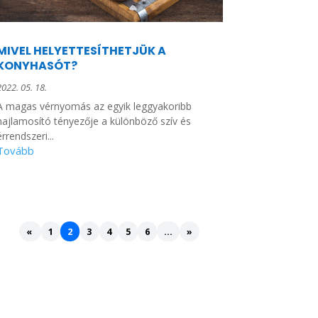
MIVEL HELYETTESÍTHETJÜK A
KONYHASÓT?
2022. 05. 18.
A magas vérnyomás az egyik leggyakoribb
hajlamosító tényezője a különböző szív és
érrendszeri...
«
1
2
3
4
5
6
...
»