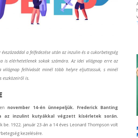
v
évszázaddal a felfedezése után az inzulin és a cukorbetegség
a is elérhetetlenek sokak számára. Az idei világnap erre az
a világnap felhívását minél több helyre eljuttassuk, s minél
 eszközeiről is.
E
en
november 14-én ünnepeljük.
Frederick Banting
ta az inzulint kutyákkal végzett kísérletek során.
ék be. 1922. január 23-án a 14 éves Leonard Thompson volt
orbetegség kezelésére.