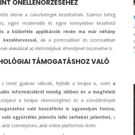
INT ÖNELLENŐRZÉSÉHEZ
lentős eleme a cukorbetegek kezelésének. Számos beteg
s, egyre modernebb és egyre könnyebben kezelhető
 és a különféle applikációk révén ma már néhány
 kezelőorvossal,
aki a pontosabban és szorosabban
ének alakulását az életmódjával, étrendjével összevetve is.
CHOLÓGIAI TÁMOGATÁSHOZ VALÓ
s mivel gyakran változik, fejlődik a terápia is, ezért
a
ális információkról mindig időben és a megfelelő
zzájárul a terápia sikerességéhez és a szövődmények
mogatáshoz való hozzáférés is ugyanolyan fontos,
aló együttélés jelentős lelki terheket jelenthet,
s
t akár személyesen, akár online platformok révén.