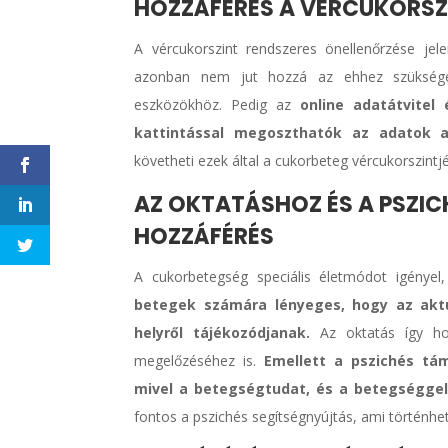
HOZZÁFÉRÉS A VÉRCUKORSZ
A vércukorszint rendszeres önellenőrzése je
azonban nem jut hozzá az ehhez szüksége
eszközökhöz. Pedig az
online adatátvitel
kattintással megoszthatók az adatok a
követheti ezek által a cukorbeteg vércukorszintj
AZ OKTATÁSHOZ ÉS A PSZI
HOZZÁFÉRÉS
A cukorbetegség speciális életmódot igényel, 
betegek számára lényeges, hogy az aktu
helyről tájékozódjanak.
Az oktatás így ho
megelőzéséhez is.
Emellett a pszichés tá
mivel a betegségtudat, és a betegséggel v
fontos a pszichés segítségnyújtás, ami történhe