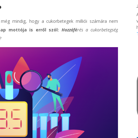
?
 még mindig, hogy a cukorbetegek milliói számára nem
nap mottója is erről szól:
Hozzáfé
rés a cukorbetegség
?