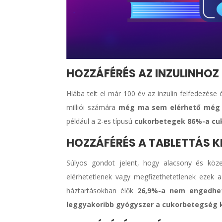
HOZZÁFÉRÉS AZ INZULINHOZ
Hiába telt el már 100 év az inzulin felfedezése 
milliói számára
még ma
sem elérhető még 
például a 2-es típusú
cukorbetegek 86%-a cuk
HOZZÁFÉRÉS A TABLETTÁS K
Súlyos gondot jelent, hogy alacsony és köz
elérhetetlenek vagy megfizethetetlenek ezek a
háztartásokban élők
26,9%-a nem engedhe
leggyakoribb gyógyszer a cukorbetegség 