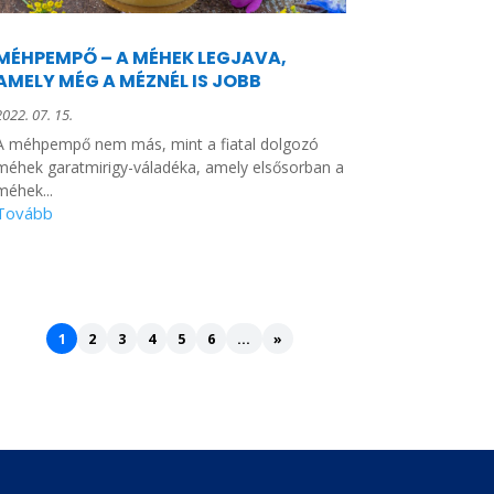
MÉHPEMPŐ – A MÉHEK LEGJAVA,
AMELY MÉG A MÉZNÉL IS JOBB
2022. 07. 15.
A méhpempő nem más, mint a fiatal dolgozó
méhek garatmirigy-váladéka, amely elsősorban a
méhek...
1
2
3
4
5
6
...
»