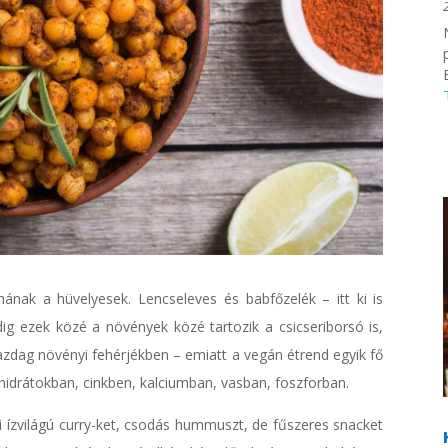
hának a hüvelyesek. Lencseleves és babfőzelék – itt ki is
dig ezek közé a növények közé tartozik a csicseriborsó is,
zdag növényi fehérjékben – emiatt a vegán étrend egyik fő
nhidrátokban, cinkben, kalciumban, vasban, foszforban.
iai ízvilágú curry-ket, csodás hummuszt, de fűszeres snacket