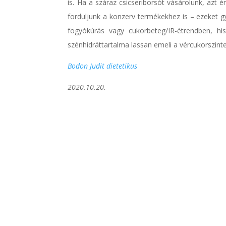
is. Ha a száraz csicseriborsót vásárolunk, azt é
forduljunk a konzerv termékekhez is – ezeket g
fogyókúrás vagy cukorbeteg/IR-étrendben, hisz
szénhidráttartalma lassan emeli a vércukorszinte
Bodon Judit dietetikus
2020.10.20.