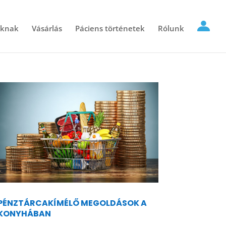
óknak
Vásárlás
Páciens történetek
Rólunk
PÉNZTÁRCAKÍMÉLŐ MEGOLDÁSOK A
KONYHÁBAN