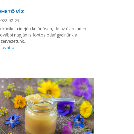
EHETŐ VÍZ
2022. 07. 29.
A kánikula idején különösen, de az év minden
további napján is fontos odafigyelnünk a
szervezetünk...