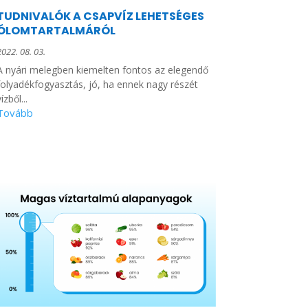
TUDNIVALÓK A CSAPVÍZ LEHETSÉGES
ÓLOMTARTALMÁRÓL
2022. 08. 03.
A nyári melegben kiemelten fontos az elegendő
folyadékfogyasztás, jó, ha ennek nagy részét
ízből...