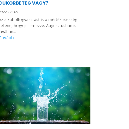
CUKORBETEG VAGY?
2022. 08. 09.
Az alkoholfogyasztást is a mértékletesség
kellene, hogy jellemezze. Augusztusban is
javában...