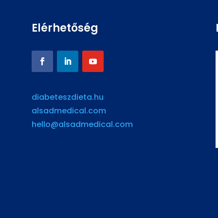
Elérhetőség
diabeteszdieta.hu
alsadmedical.com
hello@alsadmedical.com