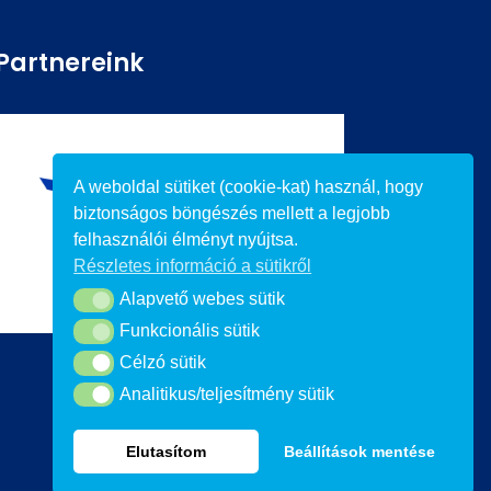
Partnereink
A weboldal sütiket (cookie-kat) használ, hogy
biztonságos böngészés mellett a legjobb
felhasználói élményt nyújtsa.
Részletes információ a sütikről
Alapvető webes sütik
Alapvető webes sütik
Funkcionális sütik
Funkcionális sütik
Célzó sütik
Célzó sütik
Analitikus/teljesítmény sütik
Analitikus/teljesítmény sütik
Elutasítom
Beállítások mentése