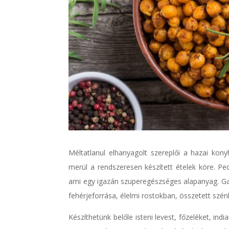
Méltatlanul elhanyagolt szereplői a hazai kony
merül a rendszeresen készített ételek köre. Pe
ami egy igazán szuperegészséges alapanyag. Ga
fehérjeforrása, élelmi rostokban, összetett szé
Készíthetünk belőle isteni levest, főzeléket, ind