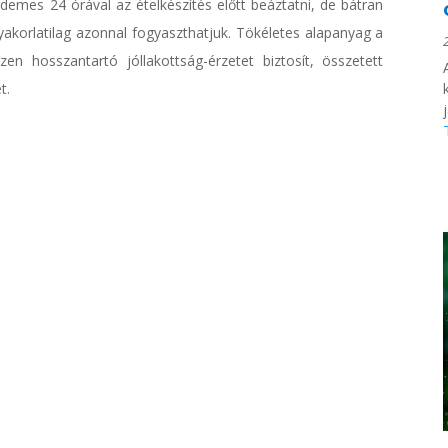
rdemes 24 órával az ételkészítés előtt beáztatni, de bátran
yakorlatilag azonnal fogyaszthatjuk. Tökéletes alapanyag a
en hosszantartó jóllakottság-érzetet biztosít, összetett
t.