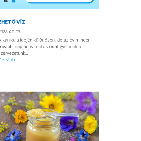
EHETŐ VÍZ
2022. 07. 29.
A kánikula idején különösen, de az év minden
további napján is fontos odafigyelnünk a
szervezetünk...