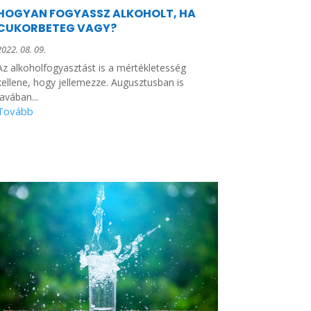
HOGYAN FOGYASSZ ALKOHOLT, HA
CUKORBETEG VAGY?
2022. 08. 09.
Az alkoholfogyasztást is a mértékletesség
kellene, hogy jellemezze. Augusztusban is
javában...