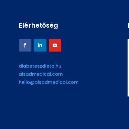
Elérhetőség
diabeteszdieta.hu
alsadmedical.com
hello@alsadmedical.com