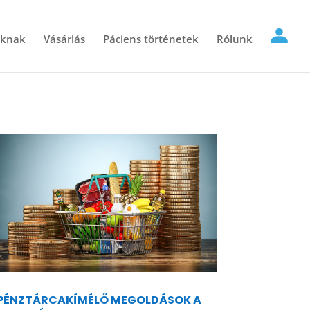
óknak
Vásárlás
Páciens történetek
Rólunk
PÉNZTÁRCAKÍMÉLŐ MEGOLDÁSOK A