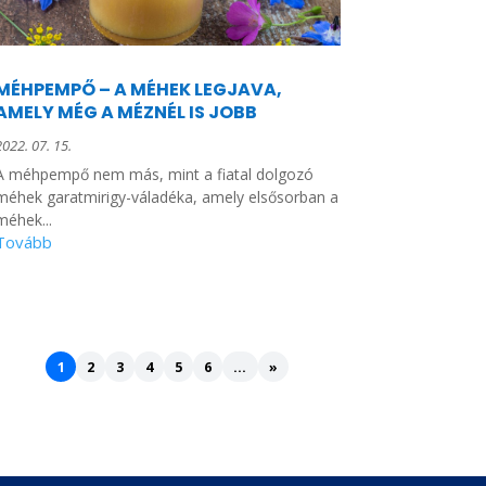
MÉHPEMPŐ – A MÉHEK LEGJAVA,
AMELY MÉG A MÉZNÉL IS JOBB
2022. 07. 15.
A méhpempő nem más, mint a fiatal dolgozó
méhek garatmirigy-váladéka, amely elsősorban a
méhek...
1
2
3
4
5
6
...
»