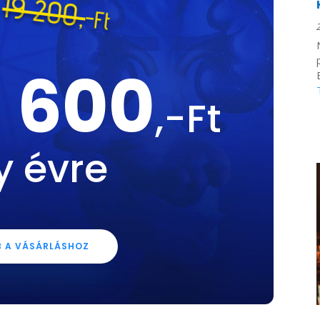
ó
19 200,
-Ft
 600
,-Ft
y évre
 A VÁSÁRLÁSHOZ