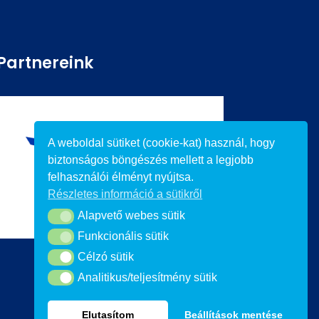
Partnereink
A weboldal sütiket (cookie-kat) használ, hogy
biztonságos böngészés mellett a legjobb
felhasználói élményt nyújtsa.
Részletes információ a sütikről
Alapvető webes sütik
Alapvető webes sütik
Funkcionális sütik
Funkcionális sütik
Célzó sütik
Célzó sütik
Analitikus/teljesítmény sütik
Analitikus/teljesítmény sütik
Elutasítom
Beállítások mentése