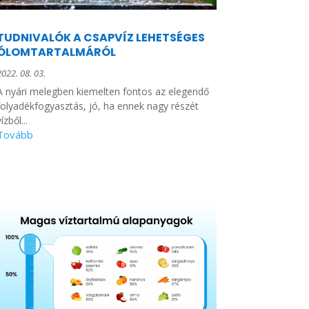
TUDNIVALÓK A CSAPVÍZ LEHETSÉGES
ÓLOMTARTALMÁRÓL
2022. 08. 03.
A nyári melegben kiemelten fontos az elegendő
folyadékfogyasztás, jó, ha ennek nagy részét
ízből...