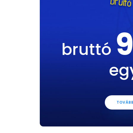
brutt
9
bruttó
eg
TOVÁBB