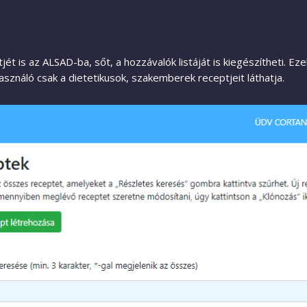
tjét is az ALSAD-ba, sőt, a hozzávalók listáját is kiegészítheti. 
lhasználó csak a dietetikusok, szakemberek receptjeit láthatja.