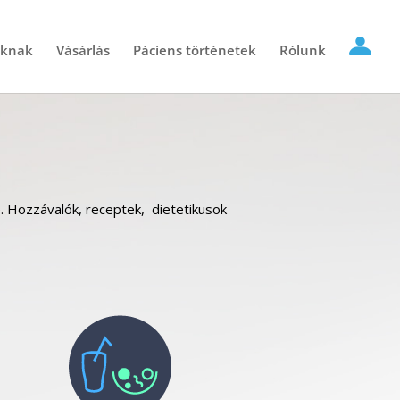
óknak
Vásárlás
Páciens történetek
Rólunk
e. Hozzávalók, receptek, dietetikusok