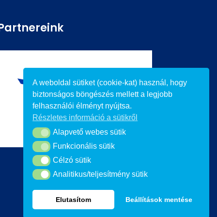
Partnereink
A weboldal sütiket (cookie-kat) használ, hogy
biztonságos böngészés mellett a legjobb
felhasználói élményt nyújtsa.
Részletes információ a sütikről
Alapvető webes sütik
Alapvető webes sütik
Funkcionális sütik
Funkcionális sütik
Célzó sütik
Célzó sütik
Analitikus/teljesítmény sütik
Analitikus/teljesítmény sütik
Elutasítom
Beállítások mentése