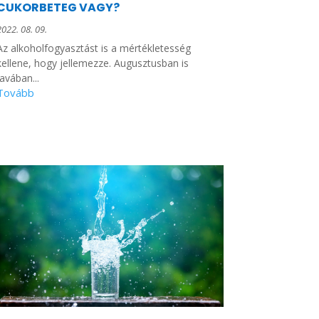
CUKORBETEG VAGY?
2022. 08. 09.
Az alkoholfogyasztást is a mértékletesség
kellene, hogy jellemezze. Augusztusban is
javában...