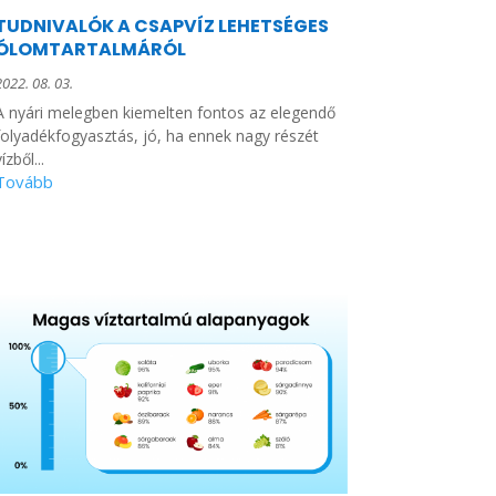
TUDNIVALÓK A CSAPVÍZ LEHETSÉGES
ÓLOMTARTALMÁRÓL
2022. 08. 03.
A nyári melegben kiemelten fontos az elegendő
folyadékfogyasztás, jó, ha ennek nagy részét
ízből...