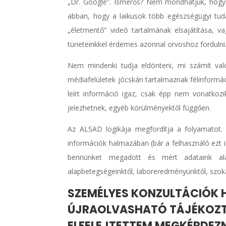
„Dr. Google”. Ismerős? Nem mondhatjuk, hogy 
abban, hogy a laikusok több egészségügyi tud
„életmentő” videó tartalmának elsajátítása, 
tüneteinkkel érdemes azonnal orvoshoz fordulni
Nem mindenki tudja eldönteni, mi számít val
médiafelületek jócskán tartalmaznak félinformáci
leírt információ igaz, csak épp nem vonatkozi
jelezhetnek, egyéb körülményektől függően.
Az ALSAD logikája megfordítja a folyamatot. 
információk halmazában (bár a felhasználó ezt 
bennünket megadott és mért adataink alap
alapbetegségeinktől, laboreredményünktől, szok
SZEMÉLYES KONZULTÁCIÓK H
ÚJRAOLVASHATÓ TÁJÉKOZTAT
ELFELEJTETTEM MEGKÉRDEZN