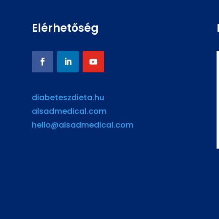
Elérhetőség
diabeteszdieta.hu
alsadmedical.com
hello@alsadmedical.com