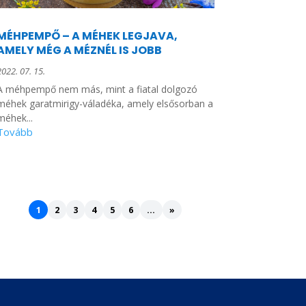
MÉHPEMPŐ – A MÉHEK LEGJAVA,
AMELY MÉG A MÉZNÉL IS JOBB
2022. 07. 15.
A méhpempő nem más, mint a fiatal dolgozó
méhek garatmirigy-váladéka, amely elsősorban a
méhek...
1
2
3
4
5
6
...
»