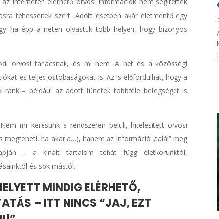
az interneten elérhető orvosi információk nem segítettek
ásra tehessenek szert. Adott esetben akár életmentő egy
vagy ha épp a neten olvastuk több helyen, hogy bizonyos
.
ódi orvosi tanácsnak, és mi nem. A net és a közösségi
ókat és teljes ostobaságokat is. Az is előfordulhat, hogy a
k ránk – például az adott tünetek többféle betegséget is
Nem mi keresünk a rendszeren belüli, hitelesített orvosi
is megteheti, ha akarja…), hanem az információ „talál” meg
ján – a kínált tartalom tehát függ életkorunktól,
ásainktól és sok mástól.
ELYETT MINDIG ELÉRHETŐ,
ÁS – ITT NINCS “JAJ, EZT
I!”