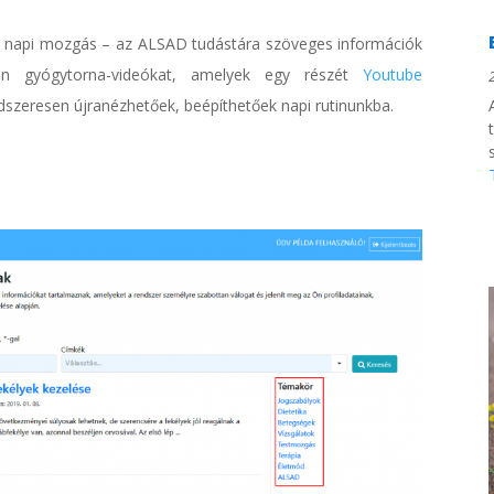
 a napi mozgás – az ALSAD tudástára szöveges információk
lyan gyógytorna-videókat, amelyek egy részét
Youtube
ndszeresen újranézhetőek, beépíthetőek napi rutinunkba.