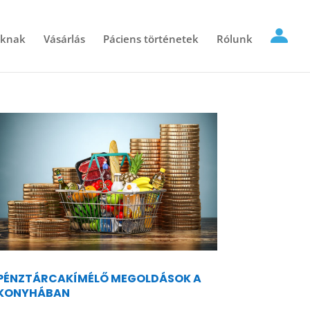
óknak
Vásárlás
Páciens történetek
Rólunk
PÉNZTÁRCAKÍMÉLŐ MEGOLDÁSOK A
KONYHÁBAN