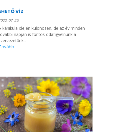
EHETŐ VÍZ
2022. 07. 29.
A kánikula idején különösen, de az év minden
további napján is fontos odafigyelnünk a
szervezetünk...