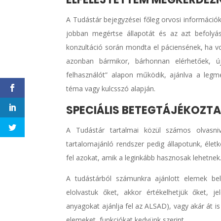
A Tudástár bejegyzései főleg orvosi információ
jobban megértse állapotát és az azt befolyá
konzultáció során mondta el páciensének, ha vo
azonban bármikor, bárhonnan elérhetőek, ú
felhasználót” alapon működik, ajánlva a legm
téma vagy kulcsszó alapján.
SPECIÁLIS BETEGTÁJÉKOZT
A Tudástár tartalmai közül számos olvasniv
tartalomajánló rendszer pedig állapotunk, éle
fel azokat, amik a leginkább hasznosak lehetnek
A tudástárból számunkra ajánlott elemek be
elolvastuk őket, akkor értékelhetjük őket, je
anyagokat ajánlja fel az ALSAD), vagy akár át i
elemeket, funkciókat kedvünk szerint.