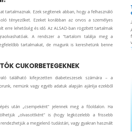
kat tartalmaznak. Ezek segítenek abban, hogy a felhasználó
soló tényezőket. Ezeket korábban az orvos a személyes
lt erre lehetőség és idő. Az ALSAD-ban rögzített tartalmak
jraolvashatóak. A rendszer a “tartalom találja meg a
v
egfelelőbb tartalmakat, de magunk is kereshetünk benne
ATÓK CUKORBETEGEKNEK
aló található kifejezetten diabeteszesek számára – a
tkorunk, nemünk vagy egyéb adatuk alapján ajánlja ezekből
.
lépés után „csempeként” jelennek meg a főoldalon. Ha
lölhetjük „olvasottként” is (hogy legközelebb a frissebb
s rendezhetjük a megjelenő tudástári, vagy gyakran használt